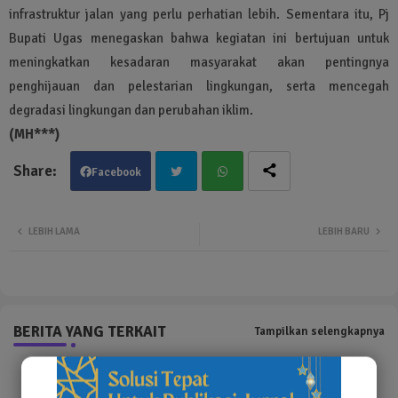
infrastruktur jalan yang perlu perhatian lebih. Sementara itu, Pj
Bupati Ugas menegaskan bahwa kegiatan ini bertujuan untuk
meningkatkan kesadaran masyarakat akan pentingnya
penghijauan dan pelestarian lingkungan, serta mencegah
degradasi lingkungan dan perubahan iklim.
(MH***)
Facebook
Twit
Wha
LEBIH LAMA
LEBIH BARU
ter
tsa
pp
BERITA YANG TERKAIT
Tampilkan selengkapnya
Error:
Tak ada hasil yang ditemukan