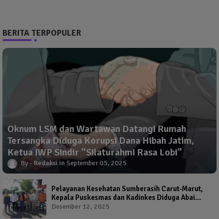
BERITA TERPOPULER
Oknum LSM dan Wartawan Datangi Rumah
Tersangka Diduga Korupsi Dana Hibah Jatim,
Ketua IWP Sindir “Silaturahmi Rasa Lobi”
Redaksi
September 05, 2025
Pelayanan Kesehatan Sumberasih Carut-Marut,
Kepala Puskesmas dan Kadinkes Diduga Abai
Warga Jadi Korban
Desember 12, 2025