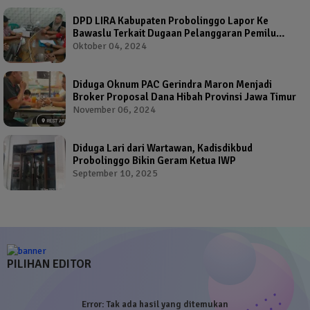
DPD LIRA Kabupaten Probolinggo Lapor Ke
Bawaslu Terkait Dugaan Pelanggaran Pemilu
Oleh Salah Satu Calon Wakil Bupati Probolinggo
Oktober 04, 2024
Diduga Oknum PAC Gerindra Maron Menjadi
Broker Proposal Dana Hibah Provinsi Jawa Timur
November 06, 2024
Diduga Lari dari Wartawan, Kadisdikbud
Probolinggo Bikin Geram Ketua IWP
September 10, 2025
PILIHAN EDITOR
Error:
Tak ada hasil yang ditemukan