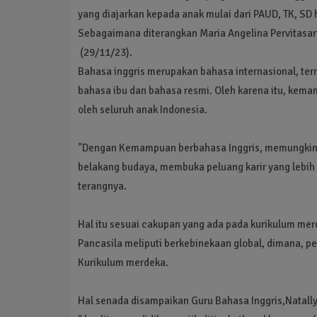
yang diajarkan kepada anak mulai dari PAUD, TK, SD
Sebagaimana diterangkan Maria Angelina Pervitasari
(29/11/23).
Bahasa inggris merupakan bahasa internasional, ter
bahasa ibu dan bahasa resmi. Oleh karena itu, kema
oleh seluruh anak Indonesia.
"Dengan Kemampuan berbahasa Inggris, memungkinka
belakang budaya, membuka peluang karir yang lebih l
terangnya.
Hal itu sesuai cakupan yang ada pada kurikulum mer
Pancasila meliputi berkebinekaan global, dimana, p
Kurikulum merdeka.
Hal senada disampaikan Guru Bahasa Inggris,Natally