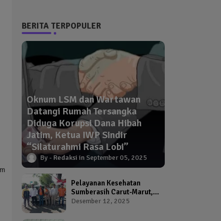
BERITA TERPOPULER
Oknum LSM dan Wartawan
Datangi Rumah Tersangka
Diduga Korupsi Dana Hibah
Jatim, Ketua IWP Sindir
“Silaturahmi Rasa Lobi”
Redaksi
September 05, 2025
am
Pelayanan Kesehatan
Sumberasih Carut-Marut,
Kepala Puskesmas dan
Desember 12, 2025
Kadinkes Diduga Abai
Warga Jadi Korban