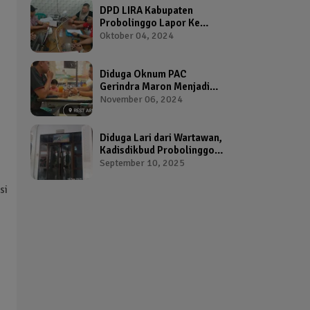
DPD LIRA Kabupaten
Probolinggo Lapor Ke
Bawaslu Terkait Dugaan
Oktober 04, 2024
Pelanggaran Pemilu Oleh
Salah Satu Calon Wakil
Bupati Probolinggo
Diduga Oknum PAC
Gerindra Maron Menjadi
Broker Proposal Dana
November 06, 2024
Hibah Provinsi Jawa Timur
Diduga Lari dari Wartawan,
Kadisdikbud Probolinggo
Bikin Geram Ketua IWP
September 10, 2025
si