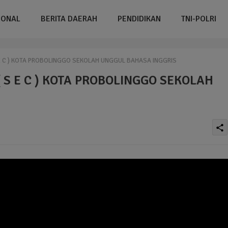
IONAL
BERITA DAERAH
PENDIDIKAN
TNI-POLRI
E C ) KOTA PROBOLINGGO SEKOLAH UNGGUL BAHASA INGGRIS
 S E C ) KOTA PROBOLINGGO SEKOLAH
share