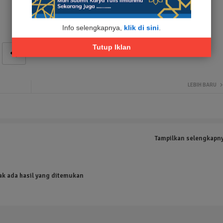
Info selengkapnya,
klik di sini
.
Tutup Iklan
LEBIH BARU
Tampilkan selengkapn
ak ada hasil yang ditemukan