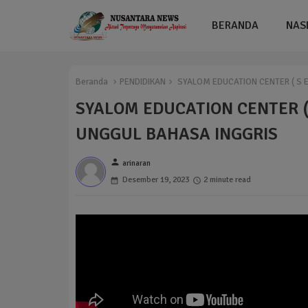
BERANDA
NAS
Beranda
PENDIDIKAN
SYALOM EDUCATION CENTER ( S 
SYALOM EDUCATION CENTER (
UNGGUL BAHASA INGGRIS
person
arinaran
Desember 19, 2023
2 minute read