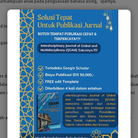
a kemampuan anak pada penguasaan bahasa asing," ujarnya.
d Inggris-Indonesia” bertujuan untuk meningkatkan kemampuan
an pesat, dan fase paling efektif untuk mempelajari kemampuan
mber daya manusia secara optimal, meningkatkan kesadaran masyarakat
lam berliterasi, menyediakan kemudahan akses belajar, serta evalua
am mencerdaskan kehidupan bangsa, . Disamping itu dapat memberi
-anak belajar bahasa Inggris sejak dini adalah investasi berharga