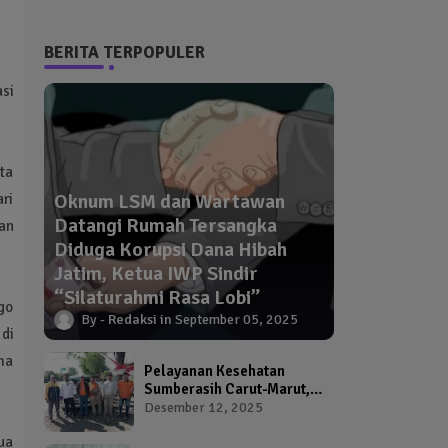
BERITA TERPOPULER
si
ta
Oknum LSM dan Wartawan
ari
Datangi Rumah Tersangka
an
Diduga Korupsi Dana Hibah
Jatim, Ketua IWP Sindir
“Silaturahmi Rasa Lobi”
go
Redaksi
September 05, 2025
di
ima
Pelayanan Kesehatan
Sumberasih Carut-Marut,
Kepala Puskesmas dan
Desember 12, 2025
Kadinkes Diduga Abai
ua
Warga Jadi Korban