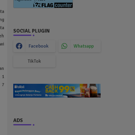
ta
ng
ta
SOCIAL PLUGIN
eh
wi
Facebook
Whatsapp
TikTok
an
 1
 7
ADS