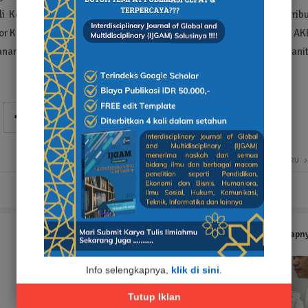
i Kota Nurkholis bersama anggota Forkopimda mengawasi distribu
Kantor Kecamatan Wonoasih, menggunakan motor. Di sana, Kapolresta A
nan dalam proses serah terima logistik pemilu kepada para Panit
LEBIH BARU
Tampilkan selengkapn
Info selengkapnya,
klik di sini
.
Tutup Iklan