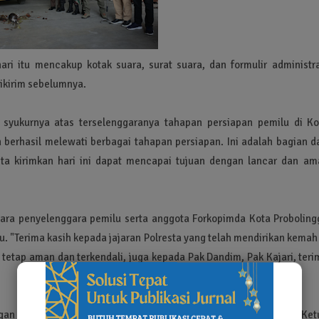
hari itu mencakup kotak suara, surat suara, dan formulir administra
ikirim sebelumnya.
 syukurnya atas terselenggaranya tahapan persiapan pemilu di Ko
ah berhasil melewati berbagai tahapan persiapan. Ini adalah bagian d
ita kirimkan hari ini dapat mencapai tujuan dengan lancar dan am
ara penyelenggara pemilu serta anggota Forkopimda Kota Proboling
 "Terima kasih kepada jajaran Polresta yang telah mendirikan kemah 
 tetap aman dan terkendali, juga kepada Pak Dandim, Pak Kajari, ter
an prosesi potong tumpeng serta pecah kendi oleh Forkopimda, Ket