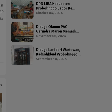
DPD LIRA Kabupaten
si
Probolinggo Lapor Ke
KBP
Bawaslu Terkait Dugaan
Oktober 04, 2024
Pelanggaran Pemilu Oleh
ia
Salah Satu Calon Wakil
Bupati Probolinggo
Diduga Oknum PAC
Gerindra Maron Menjadi
Broker Proposal Dana
November 06, 2024
Hibah Provinsi Jawa Timur
Diduga Lari dari Wartawan,
Kadisdikbud Probolinggo
Bikin Geram Ketua IWP
September 10, 2025
ya