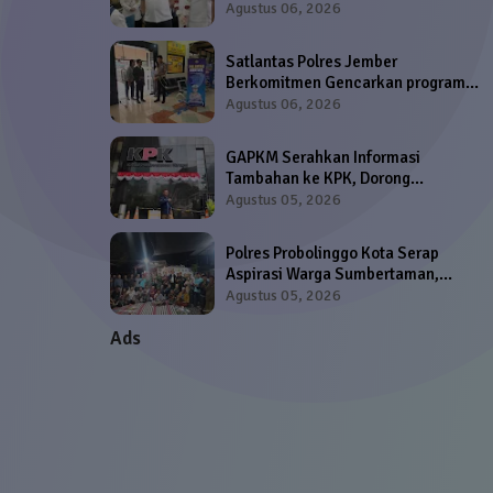
Agustus 06, 2026
Satlantas Polres Jember
Berkomitmen Gencarkan program
'Polantas Menyapa' di Samsat dan
Agustus 06, 2026
Satpas SIM
GAPKM Serahkan Informasi
Tambahan ke KPK, Dorong
Pendalaman Dugaan TPPU dan KWI
Agustus 05, 2026
Minta Anwar Sadad Ditahan Jika
Penuhi Syarat Hukum
Polres Probolinggo Kota Serap
Aspirasi Warga Sumbertaman,
Perkuat Sinergi Jaga Keamanan
Agustus 05, 2026
Lingkungan
Ads