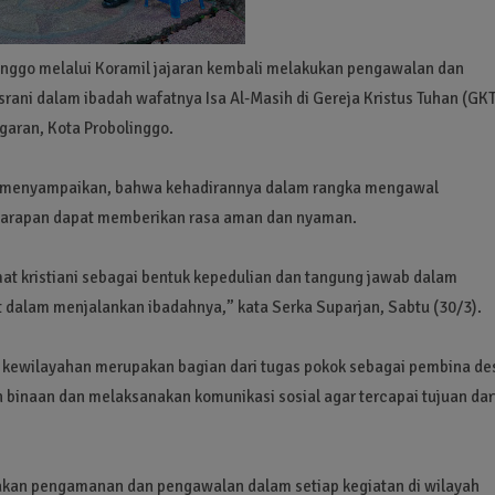
inggo melalui Koramil jajaran kembali melakukan pengawalan dan
ni dalam ibadah wafatnya Isa Al-Masih di Gereja Kristus Tuhan (GKT
garan, Kota Probolinggo.
n menyampaikan, bahwa kehadirannya dalam rangka mengawal
harapan dapat memberikan rasa aman dan nyaman.
t kristiani sebagai bentuk kepedulian dan tangung jawab dalam
dalam menjalankan ibadahnya,” kata Serka Suparjan, Sabtu (30/3).
 kewilayahan merupakan bagian dari tugas pokok sebagai pembina de
inaan dan melaksanakan komunikasi sosial agar tercapai tujuan dar
anakan pengamanan dan pengawalan dalam setiap kegiatan di wilayah