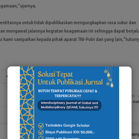
eagamaan,”ujarnya.
entitasnya untuk tidak dipublikaskan mengungkapkan rasa sukur dan
an mengawal jalannya kegiatan keagamaan ini sehingga dapat berjal
i kami sampaikan kepada pihak aparat TNI-Polri dan yang lain,”tuturn
LEBIH BARU
AWPR Bagi-bagi Takjil pada Pengendara Motor Dan Pejalan Kak
Tampilkan selengkapn