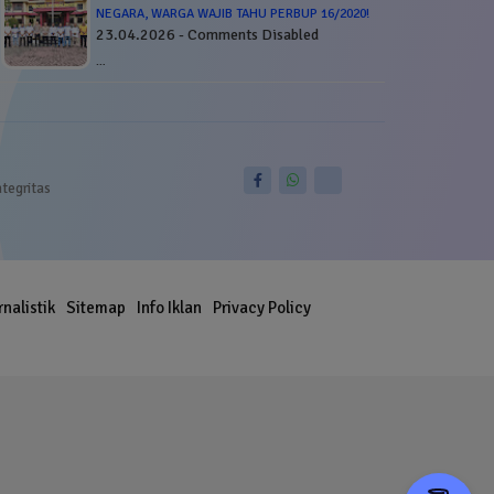
NEGARA, WARGA WAJIB TAHU PERBUP 16/2020!
23.04.2026 - Comments Disabled
…
ntegritas
rnalistik
Sitemap
Info Iklan
Privacy Policy