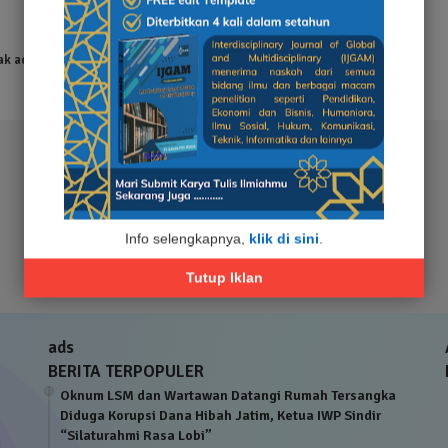
ak ada hasil yang ditemukan
Info selengkapnya,
klik di sini
.
Tutup Iklan
ads
BERITA TERPOPULER
Oknum LSM dan Wartawan Datangi Rumah Tersangka
Diduga Korupsi Dana Hibah Jatim, Ketua IWP Sindir
“Silaturahmi Rasa Lobi”