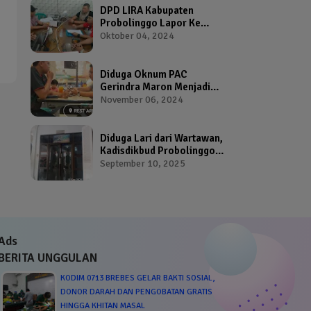
DPD LIRA Kabupaten
Probolinggo Lapor Ke
Bawaslu Terkait Dugaan
Oktober 04, 2024
Pelanggaran Pemilu Oleh
Salah Satu Calon Wakil
Bupati Probolinggo
Diduga Oknum PAC
Gerindra Maron Menjadi
Broker Proposal Dana
November 06, 2024
Hibah Provinsi Jawa Timur
Diduga Lari dari Wartawan,
Kadisdikbud Probolinggo
Bikin Geram Ketua IWP
September 10, 2025
Ads
BERITA UNGGULAN
KODIM 0713 BREBES GELAR BAKTI SOSIAL,
DONOR DARAH DAN PENGOBATAN GRATIS
HINGGA KHITAN MASAL