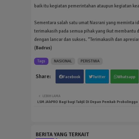
baik itu kegiatan pemerintahan ataupun kegiatan k
Sementara salah satu umat Nasrani yang meminta id
terimakasih pada semua pihak yang ikut membantu d
dengan lancar dan sukses. “Terimakasih dan apresias
(
Badrus
)
Tags
NASIONAL
PERISTIWA
Facebook
Twitter
Whatsapp
LEBIH LAMA
LSM JAkPRO Bagi bagi Takjil Di Depan Pemkab Probolinggo
BERITA YANG TERKAIT