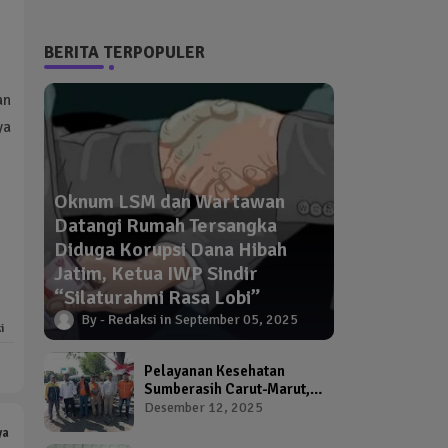
BERITA TERPOPULER
an
ya
Oknum LSM dan Wartawan
Datangi Rumah Tersangka
Diduga Korupsi Dana Hibah
Jatim, Ketua IWP Sindir
“Silaturahmi Rasa Lobi”
Redaksi
September 05, 2025
i
Pelayanan Kesehatan
Sumberasih Carut-Marut,
Kepala Puskesmas dan
Desember 12, 2025
Kadinkes Diduga Abai
ya
Warga Jadi Korban