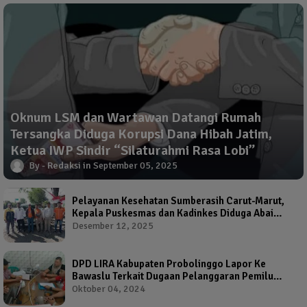
Oknum LSM dan Wartawan Datangi Rumah
Tersangka Diduga Korupsi Dana Hibah Jatim,
Ketua IWP Sindir “Silaturahmi Rasa Lobi”
Redaksi
September 05, 2025
Pelayanan Kesehatan Sumberasih Carut-Marut,
Kepala Puskesmas dan Kadinkes Diduga Abai
Warga Jadi Korban
Desember 12, 2025
DPD LIRA Kabupaten Probolinggo Lapor Ke
Bawaslu Terkait Dugaan Pelanggaran Pemilu
Oleh Salah Satu Calon Wakil Bupati Probolinggo
Oktober 04, 2024