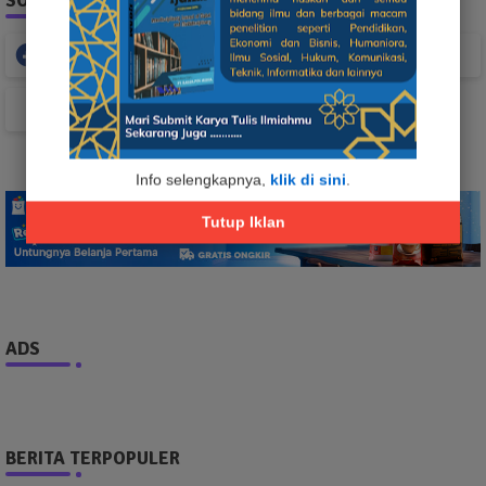
SOCIAL PLUGIN
Facebook
Whatsapp
TikTok
Info selengkapnya,
klik di sini
.
Tutup Iklan
ADS
BERITA TERPOPULER