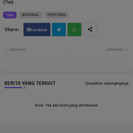
(Tim)
Tags
NASIONAL
PERISTIWA
Facebook
Twit
Wha
LEBIH LAMA
LEBIH BARU
ter
tsa
pp
BERITA YANG TERKAIT
Tampilkan selengkapnya
Error:
Tak ada hasil yang ditemukan