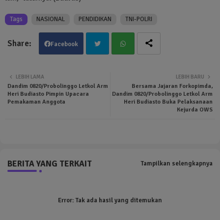
Tags
NASIONAL
PENDIDIKAN
TNI-POLRI
Facebook
Twit
Wha
LEBIH LAMA
LEBIH BARU
Dandim 0820/Probolinggo Letkol Arm
Bersama Jajaran Forkopimda,
ter
tsa
Heri Budiasto Pimpin Upacara
Dandim 0820/Probolinggo Letkol Arm
Pemakaman Anggota
Heri Budiasto Buka Pelaksanaan
Kejurda OWS
pp
BERITA YANG TERKAIT
Tampilkan selengkapnya
Error:
Tak ada hasil yang ditemukan