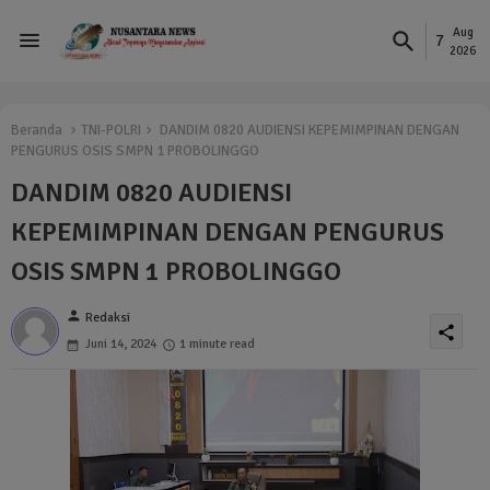
Aug
7
2026
Beranda
TNI-POLRI
DANDIM 0820 AUDIENSI KEPEMIMPINAN DENGAN
PENGURUS OSIS SMPN 1 PROBOLINGGO
DANDIM 0820 AUDIENSI
KEPEMIMPINAN DENGAN PENGURUS
OSIS SMPN 1 PROBOLINGGO
person
Redaksi
share
Juni 14, 2024
1 minute read