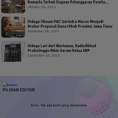
Bawaslu Terkait Dugaan Pelanggaran Pemilu
Oleh Salah Satu Calon Wakil Bupati Probolinggo
Oktober 04, 2024
Diduga Oknum PAC Gerindra Maron Menjadi
Broker Proposal Dana Hibah Provinsi Jawa Timur
November 06, 2024
Diduga Lari dari Wartawan, Kadisdikbud
Probolinggo Bikin Geram Ketua IWP
September 10, 2025
PILIHAN EDITOR
Error:
Tak ada hasil yang ditemukan