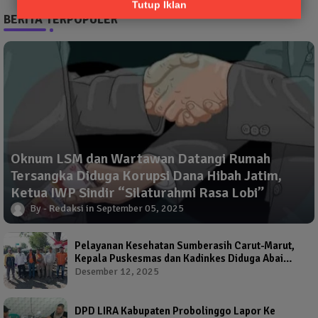
Tutup Iklan
BERITA TERPOPULER
Oknum LSM dan Wartawan Datangi Rumah
Tersangka Diduga Korupsi Dana Hibah Jatim,
Ketua IWP Sindir “Silaturahmi Rasa Lobi”
Redaksi
September 05, 2025
Pelayanan Kesehatan Sumberasih Carut-Marut,
Kepala Puskesmas dan Kadinkes Diduga Abai
Warga Jadi Korban
Desember 12, 2025
DPD LIRA Kabupaten Probolinggo Lapor Ke