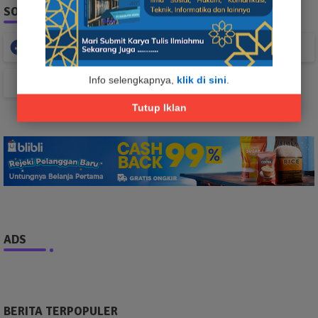
SOCIAL PLUGIN
Facebook
Whatsapp
Info selengkapnya,
klik di sini
.
TikTok
Tutup Iklan
ADS
BERITA TERPOPULER