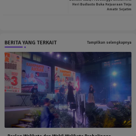
ter
tsa
Heri Budiasto Buka Kejuaraan Tinju
Amatir Sejatim
pp
BERITA YANG TERKAIT
Tampilkan selengkapnya