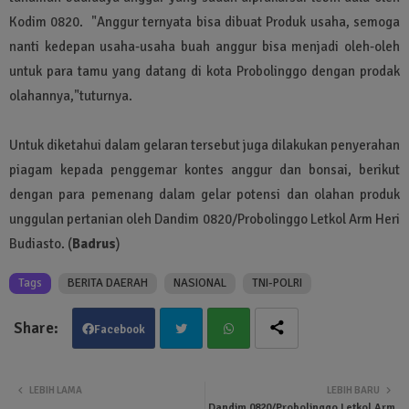
Kodim 0820. "Anggur ternyata bisa dibuat Produk usaha, semoga
nanti kedepan usaha-usaha buah anggur bisa menjadi oleh-oleh
untuk para tamu yang datang di kota Probolinggo dengan prodak
olahannya,"tuturnya.
Untuk diketahui dalam gelaran tersebut juga dilakukan penyerahan
piagam kepada penggemar kontes anggur dan bonsai, berikut
dengan para pemenang dalam gelar potensi dan olahan produk
unggulan pertanian oleh Dandim 0820/Probolinggo Letkol Arm Heri
Budiasto. (
Badrus
)
Tags
BERITA DAERAH
NASIONAL
TNI-POLRI
Facebook
Twit
Wha
LEBIH LAMA
LEBIH BARU
Dandim 0820/Probolinggo Letkol Arm