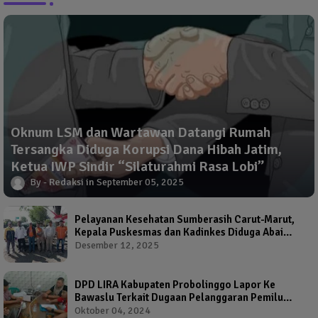
Oknum LSM dan Wartawan Datangi Rumah
Tersangka Diduga Korupsi Dana Hibah Jatim,
Ketua IWP Sindir “Silaturahmi Rasa Lobi”
Redaksi
September 05, 2025
Pelayanan Kesehatan Sumberasih Carut-Marut,
Kepala Puskesmas dan Kadinkes Diduga Abai
Warga Jadi Korban
Desember 12, 2025
DPD LIRA Kabupaten Probolinggo Lapor Ke
Bawaslu Terkait Dugaan Pelanggaran Pemilu
Oleh Salah Satu Calon Wakil Bupati Probolinggo
Oktober 04, 2024