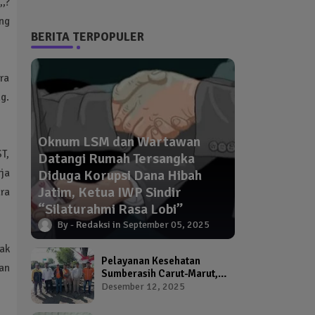
,,?
ng
BERITA TERPOPULER
ra
g.
Oknum LSM dan Wartawan
T,
Datangi Rumah Tersangka
ja
Diduga Korupsi Dana Hibah
Jatim, Ketua IWP Sindir
ra
“Silaturahmi Rasa Lobi”
Redaksi
September 05, 2025
ak
Pelayanan Kesehatan
an
Sumberasih Carut-Marut,
Kepala Puskesmas dan
Desember 12, 2025
Kadinkes Diduga Abai
Warga Jadi Korban