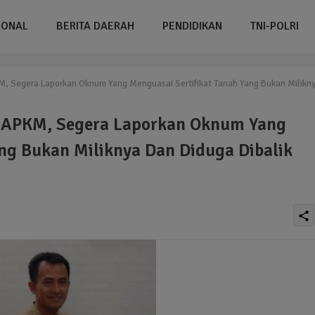
IONAL
BERITA DAERAH
PENDIDIKAN
TNI-POLRI
M, Segera Laporkan Oknum Yang Menguasai Sertifikat Tanah Yang Bukan Milikn
G-APKM, Segera Laporkan Oknum Yang
ng Bukan Miliknya Dan Diduga Dibalik
share