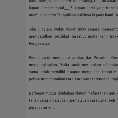
nama kami, bukan seperti ini caranya, tau tau kalau s
kapan kami menjual,,,,,,? kapan kami yang transak
menjual kepada F tunjukkan buktinya kepada kami. J
Jika F dalam waktu dekat tidak segera mengemba
membatalkan sertifikat tersebut maka kami tid
Pungkasnya.
Persoalan ini mendapat sorotan dari Presiden, Ge
mengungkapkan, Mafia tanah merupakan kejahatan
sama untuk memiliki ataupun menguasai tanah mil
pelaku menggunakan cara-cara yang terencana, rapi,
Berbagai modus dilakukan oknum mafia tanah untuk
tanah yang dipalsukan, pemalsuan surat, jual beli
pejabat terkait.