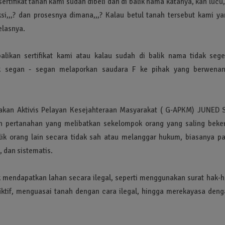
ertifikat tanah kami sudah dibeli dan di balik nama katanya, kan lucu,
si,,,? dan prosesnya dimana,,,? Kalau betul tanah tersebut kami ya
elasnya.
likan sertifikat kami atau kalau sudah di balik nama tidak sege
ak segan - segan melaporkan saudara F ke pihak yang berwenan
rakan Aktivis Pelayan Kesejahteraan Masyarakat ( G-APKM) JUNED S
 pertanahan yang melibatkan sekelompok orang yang saling beker
ik orang lain secara tidak sah atau melanggar hukum, biasanya pa
 dan sistematis.
 mendapatkan lahan secara ilegal, seperti menggunakan surat hak-h
 fiktif, menguasai tanah dengan cara ilegal, hingga merekayasa deng