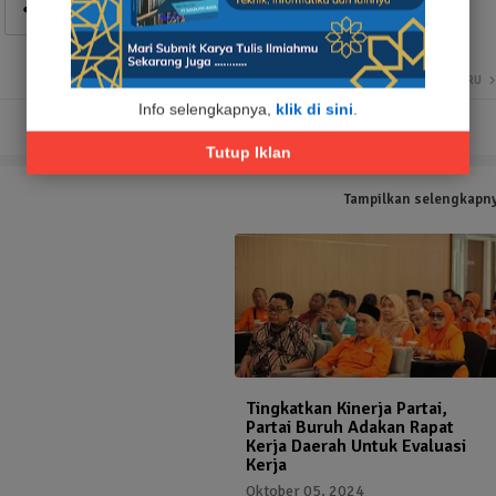
LEBIH BARU
Info selengkapnya,
klik di sini
.
Tutup Iklan
Tampilkan selengkapn
Tingkatkan Kinerja Partai,
Partai Buruh Adakan Rapat
Kerja Daerah Untuk Evaluasi
Kerja
Oktober 05, 2024