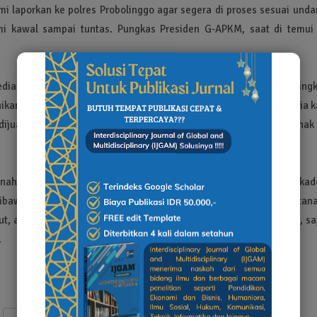
 laporkan ke polres Probolinggo agar segera di proses sesuai unda
mi kawal sampai tuntas. Pungkas Presiden G-APKM, saat di temui 
edia mengklarifikasi kepala desa Kedungdalem, melalui pesan singk
an bahwa, Mari di jual itu wes Pak, Duwike di gowo anak e, Tapi dia 
ijual, Wes sudah balik nama setifikat, Pean koordinasi sama anak 
anah yang diduga telah di balik nama oleh F, atas pernyataan kad
awa anak e, ditanggapi serius oleh anak dari Pemilik sertifikat tan
ut, apalagi membawa uangnya, seperti yang dituduhkan kades itu, sa
.