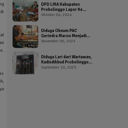
ng
DPD LIRA Kabupaten
Probolinggo Lapor Ke
di
Bawaslu Terkait Dugaan
Oktober 04, 2024
Pelanggaran Pemilu Oleh
Salah Satu Calon Wakil
Bupati Probolinggo
Diduga Oknum PAC
at
Gerindra Maron Menjadi
Broker Proposal Dana
November 06, 2024
kan
Hibah Provinsi Jawa Timur
e.
Diduga Lari dari Wartawan,
Kadisdikbud Probolinggo
Bikin Geram Ketua IWP
September 10, 2025
es
ah,
ya