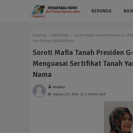
BERANDA
NAS
Beranda
NASIONAL
Soroti Mafia Tanah Presiden G-APK
Dan Diduga Dibalik Nama
Soroti Mafia Tanah Presiden 
Menguasai Sertifikat Tanah Ya
Nama
person
Redaksi
Agustus 07, 2024
2 minute read