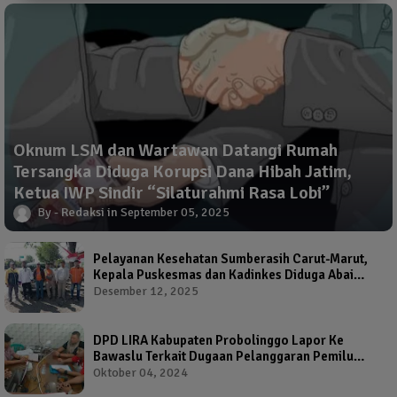
Oknum LSM dan Wartawan Datangi Rumah
Tersangka Diduga Korupsi Dana Hibah Jatim,
Ketua IWP Sindir “Silaturahmi Rasa Lobi”
Redaksi
September 05, 2025
Pelayanan Kesehatan Sumberasih Carut-Marut,
Kepala Puskesmas dan Kadinkes Diduga Abai
Warga Jadi Korban
Desember 12, 2025
DPD LIRA Kabupaten Probolinggo Lapor Ke
Bawaslu Terkait Dugaan Pelanggaran Pemilu
Oleh Salah Satu Calon Wakil Bupati Probolinggo
Oktober 04, 2024