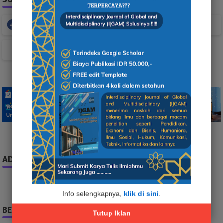
Facebook
Whatsapp
TikTok
ADS
Info selengkapnya,
klik di sini
.
BERITA TERPOPULER
Tutup Iklan