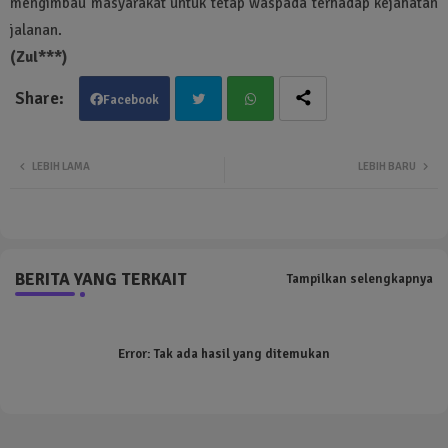
mengimbau masyarakat untuk tetap waspada terhadap kejahatan
jalanan.
(Zul***)
Facebook
Twit
Wha
LEBIH LAMA
LEBIH BARU
ter
tsa
pp
BERITA YANG TERKAIT
Tampilkan selengkapnya
Error:
Tak ada hasil yang ditemukan