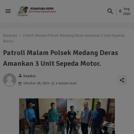
Aug
6
2026
Beranda
Patroli Malam Polsek Medang Deras Amankan 3 Unit Sepeda
Motor.
Patroli Malam Polsek Medang Deras
Amankan 3 Unit Sepeda Motor.
person
Redaksi
share
Oktober 28, 2024
1 minute read