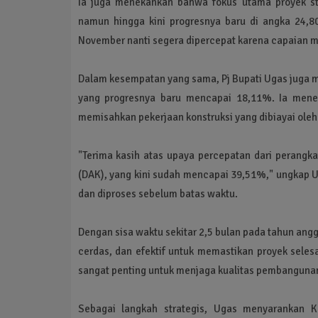
Ia juga menekankan bahwa fokus utama proyek str
namun hingga kini progresnya baru di angka 24,
November nanti segera dipercepat karena capaian 
Dalam kesempatan yang sama, Pj Bupati Ugas juga 
yang progresnya baru mencapai 18,11%. Ia mene
memisahkan pekerjaan konstruksi yang dibiayai ole
"Terima kasih atas upaya percepatan dari perangk
(DAK), yang kini sudah mencapai 39,51%," ungkap U
dan diproses sebelum batas waktu.
Dengan sisa waktu sekitar 2,5 bulan pada tahun ang
cerdas, dan efektif untuk memastikan proyek seles
sangat penting untuk menjaga kualitas pembangunan
Sebagai langkah strategis, Ugas menyarankan K