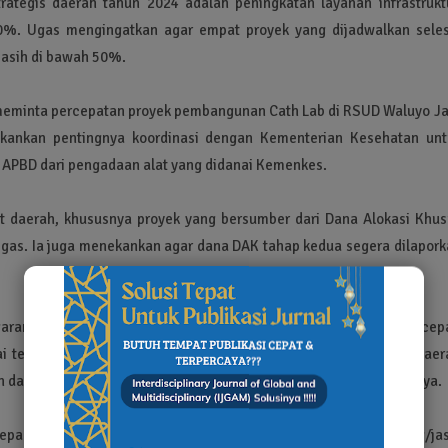
ategis daerah tahun 2024 adalah peningkatan layanan infrastruktu
80%. Ugas mengingatkan agar empat proyek yang dijadwalkan seles
masih di bawah 50%.
meminta percepatan proyek pembangunan Cath Lab di RSUD Waluyo Jat
kankan pentingnya koordinasi dengan Kementerian Kesehatan unt
h APBD dari pengadaan alat yang didanai Kemenkes.
at daerah, khususnya proyek yang bersumber dari Dana Alokasi Khus
gas. Ia juga menekankan agar dana DAK tahap kedua segera dilapork
garan 2024, Ugas meminta seluruh perangkat daerah bekerja lebih cep
ai tepat waktu dan sesuai sasaran. "Kolaborasi antar perangkat daer
 dan meningkatkan pelayanan publik kepada masyarakat," tegasnya.
epala OPD mempercepat realisasi belanja modal dan barang/jas