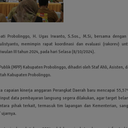
pati Probolinggo, H. Ugas Irwanto, S.Sos., M.Si, bersama dengan 
ulistyanto, memimpin rapat koordinasi dan evaluasi (rakorev) unt
wulan III tahun 2024, pada hari Selasa (8/10/2024).
Publik (MPP) Kabupaten Probolinggo, dihadiri oleh Staf Ahli, Asisten, 
ntah Kabupaten Probolinggo.
a capaian kinerja anggaran Perangkat Daerah baru mencapai 55,57
 input data pembayaran langsung segera dilakukan, agar target belan
 antara pihak terkait, termasuk tim lapangan dan Kementerian, sang
 ujarnya.