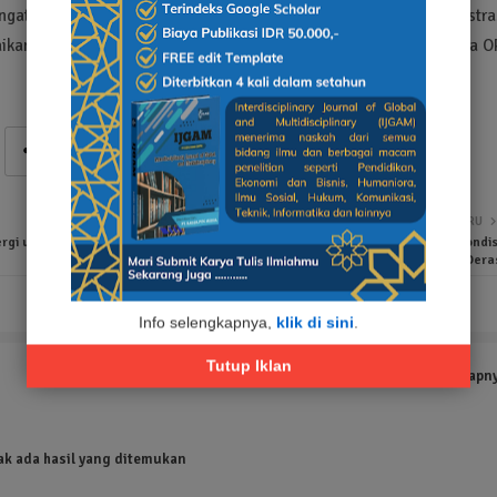
ngatasi kendala, serta memastikan kelengkapan dokumen administras
ikan tepat waktu melalui aplikasi SIAP Online, agar progres kinerja 
LEBIH BARU
rgi untuk
Warga Pagurawan protes Minta Bina Marga Turun perhatikan Kondis
Jalan Medang Dera
Info selengkapnya,
klik di sini
.
Tutup Iklan
Tampilkan selengkapn
ak ada hasil yang ditemukan