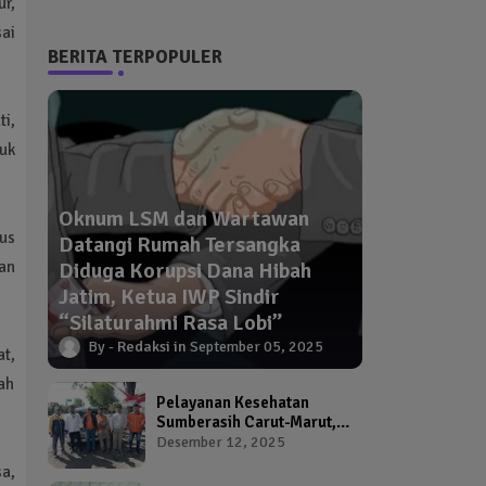
r,
ai
BERITA TERPOPULER
i,
uk
Oknum LSM dan Wartawan
us
Datangi Rumah Tersangka
an
Diduga Korupsi Dana Hibah
Jatim, Ketua IWP Sindir
“Silaturahmi Rasa Lobi”
Redaksi
September 05, 2025
at,
ah
Pelayanan Kesehatan
Sumberasih Carut-Marut,
Kepala Puskesmas dan
Desember 12, 2025
Kadinkes Diduga Abai
a,
Warga Jadi Korban