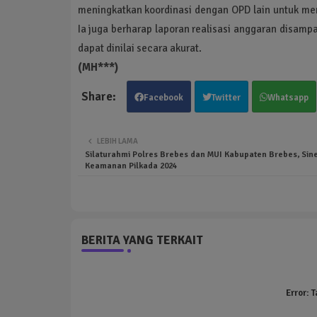
meningkatkan koordinasi dengan OPD lain untuk me
Ia juga berharap laporan realisasi anggaran disampa
dapat dinilai secara akurat.
(MH***)
Facebook
Twitter
Whatsapp
LEBIH LAMA
Silaturahmi Polres Brebes dan MUI Kabupaten Brebes, Sine
Keamanan Pilkada 2024
BERITA YANG TERKAIT
Error:
T