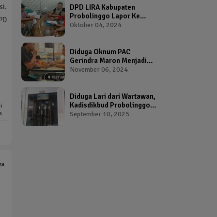
i.
DPD LIRA Kabupaten
Probolinggo Lapor Ke
OPD
Bawaslu Terkait Dugaan
Oktober 04, 2024
Pelanggaran Pemilu Oleh
Salah Satu Calon Wakil
Bupati Probolinggo
Diduga Oknum PAC
Gerindra Maron Menjadi
Broker Proposal Dana
November 06, 2024
Hibah Provinsi Jawa Timur
Diduga Lari dari Wartawan,
Kadisdikbud Probolinggo
i
Bikin Geram Ketua IWP
s
September 10, 2025
ya