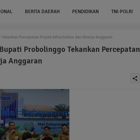
IONAL
BERITA DAERAH
PENDIDIKAN
TNI-POLRI
go Tekankan Percepatan Proyek Infrastruktur dan Kinerja Anggaran
j Bupati Probolinggo Tekankan Percepatan
rja Anggaran
share