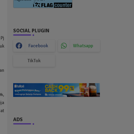
SOCIAL PLUGIN
Pj
Facebook
Whatsapp
uk
TikTok
dan
%,
ja
at
ADS