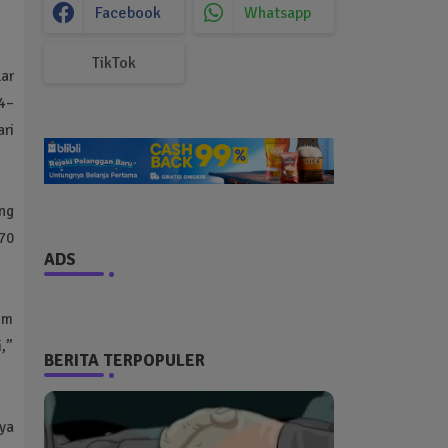
Facebook
Whatsapp
TikTok
ar
4–
ri
ng
70
ADS
im
,”
BERITA TERPOPULER
ya