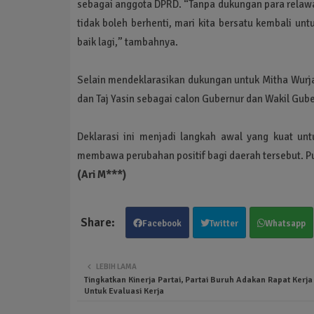
sebagai anggota DPRD. “Tanpa dukungan para relawan
tidak boleh berhenti, mari kita bersatu kembali u
baik lagi,” tambahnya.
Selain mendeklarasikan dukungan untuk Mitha Wurja
dan Taj Yasin sebagai calon Gubernur dan Wakil Gu
Deklarasi ini menjadi langkah awal yang kuat un
membawa perubahan positif bagi daerah tersebut. 
(Ari M***)
Facebook
Twitter
Whatsapp
LEBIH LAMA
Tingkatkan Kinerja Partai, Partai Buruh Adakan Rapat Kerj
Untuk Evaluasi Kerja