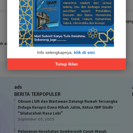
Tampilkan selengkapn
ak ada hasil yang ditemukan
Info selengkapnya,
klik di sini
.
Tutup Iklan
ads
BERITA TERPOPULER
Oknum LSM dan Wartawan Datangi Rumah Tersangka
Diduga Korupsi Dana Hibah Jatim, Ketua IWP Sindir
“Silaturahmi Rasa Lobi”
September 05, 2025
Pelayanan Kesehatan Sumberasih Carut-Marut,