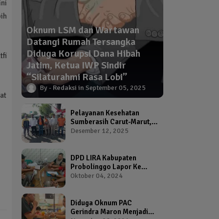
ini
ih
Oknum LSM dan Wartawan
Datangi Rumah Tersangka
Diduga Korupsi Dana Hibah
fi
Jatim, Ketua IWP Sindir
“Silaturahmi Rasa Lobi”
Redaksi
September 05, 2025
at
Pelayanan Kesehatan
Sumberasih Carut-Marut,
Kepala Puskesmas dan
Desember 12, 2025
Kadinkes Diduga Abai
Warga Jadi Korban
DPD LIRA Kabupaten
Probolinggo Lapor Ke
Bawaslu Terkait Dugaan
Oktober 04, 2024
Pelanggaran Pemilu Oleh
Salah Satu Calon Wakil
Bupati Probolinggo
Diduga Oknum PAC
Gerindra Maron Menjadi