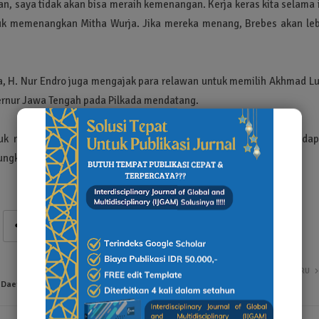
, saya tidak akan bisa meraih kemenangan. Kerja keras kita selama 
ntuk memenangkan Mitha Wurja. Jika mereka menang, Brebes akan leb
, H. Nur Endro juga mengajak para relawan untuk memilih Akhmad Lut
bernur Jawa Tengah pada Pilkada mendatang.
tuk menggerakkan dukungan politik di Brebes, dengan harapan dap
Pungkasnya.
LEBIH BARU
a Daerah