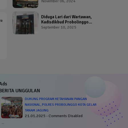
Broker Proposal Dana
November 06, 2024
Hibah Provinsi Jawa Timur
Diduga Lari dari Wartawan,
ya
Kadisdikbud Probolinggo
Bikin Geram Ketua IWP
September 10, 2025
Ads
BERITA UNGGULAN
DUKUNG PROGRAM KETAHANAN PANGAN
NASIONAL, POLRES PROBOLINGGO KOTA GELAR
TANAM JAGUNG
21.01.2025 - Comments Disabled
…