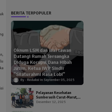
BERITA TERPOPULER
uk
ng
Oknum LSM dan Wartawan
n,
Datangi Rumah Tersangka
lu
Diduga Korupsi Dana Hibah
Jatim, Ketua IWP Sindir
ka
“Silaturahmi Rasa Lobi”
Redaksi
September 05, 2025
si
Pelayanan Kesehatan
Sumberasih Carut-Marut,
Kepala Puskesmas dan
Desember 12, 2025
Kadinkes Diduga Abai
Warga Jadi Korban