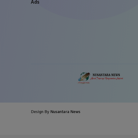
Ads
Design By
Nusantara News
Blogger Templates
Free Blogg
Templates