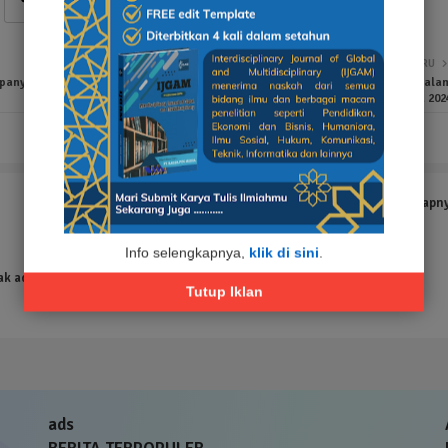
LEBIH BARU
mpanye
Kapolres Probolinggo Ajak Siswa SMKN 2 Berpartisipasi Aktif dala
Pilkada 202
Tampilkan selengkapn
Info selengkapnya,
klik di sini
.
ak ada hasil yang ditemukan
Tutup Iklan
ads