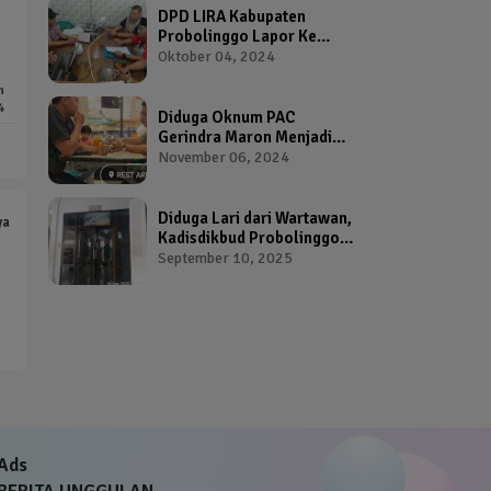
DPD LIRA Kabupaten
Probolinggo Lapor Ke
Bawaslu Terkait Dugaan
Oktober 04, 2024
Pelanggaran Pemilu Oleh
m
Salah Satu Calon Wakil
4
Bupati Probolinggo
Diduga Oknum PAC
Gerindra Maron Menjadi
Broker Proposal Dana
November 06, 2024
Hibah Provinsi Jawa Timur
Diduga Lari dari Wartawan,
ya
Kadisdikbud Probolinggo
Bikin Geram Ketua IWP
September 10, 2025
Ads