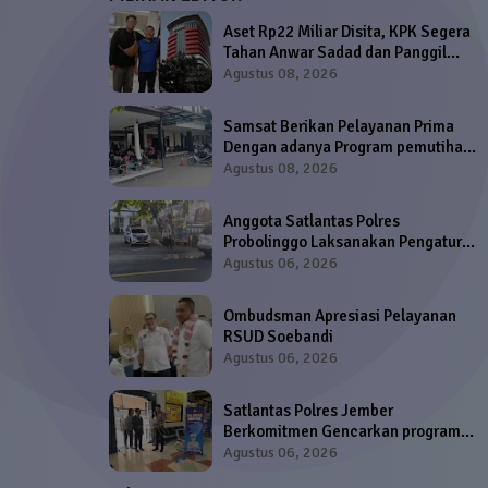
Aset Rp22 Miliar Disita, KPK Segera
Tahan Anwar Sadad dan Panggil
Muhammad Haykal Ismail Sadad
Agustus 08, 2026
Samsat Berikan Pelayanan Prima
Dengan adanya Program pemutihan
Pajak Kendaraan
Agustus 08, 2026
Anggota Satlantas Polres
Probolinggo Laksanakan Pengaturan
Lalu Lintas di Titik Strategis
Agustus 06, 2026
Ombudsman Apresiasi Pelayanan
RSUD Soebandi
Agustus 06, 2026
Satlantas Polres Jember
Berkomitmen Gencarkan program
'Polantas Menyapa' di Samsat dan
Agustus 06, 2026
Satpas SIM