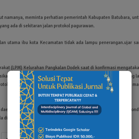
ut namanya, meminta perhatian pemerintah Kabupaten Batubara, unt
ang ada di sekitaran jalan protokol pagurawan.
alan utama ibu kota Kecamatan tidak ada lampu penerangan.ujar sa
kat (LPM) Kelurahan Pangkalan Dodek saat di konfirmasi mengataka
sikan anggaran Alokasi Dana Kelurahan (ADK) Beberapa tahun yang la
rotokol, namun keterbatasan anggaran juga tidak ada dana rehab ma
aerah Kabupaten Batubara, untuk dapat serius memperhatikan kondi
da dinas perhubugan Kabupaten Batubara.