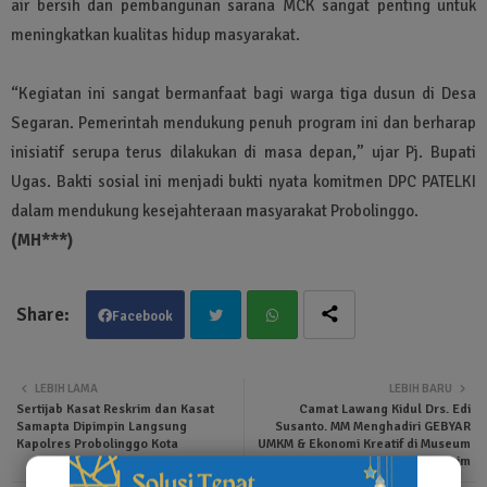
air bersih dan pembangunan sarana MCK sangat penting untuk
meningkatkan kualitas hidup masyarakat.
“Kegiatan ini sangat bermanfaat bagi warga tiga dusun di Desa
Segaran. Pemerintah mendukung penuh program ini dan berharap
inisiatif serupa terus dilakukan di masa depan,” ujar Pj. Bupati
Ugas. Bakti sosial ini menjadi bukti nyata komitmen DPC PATELKI
dalam mendukung kesejahteraan masyarakat Probolinggo.
(MH***)
Facebook
Twit
Wha
LEBIH LAMA
LEBIH BARU
Sertijab Kasat Reskrim dan Kasat
Camat Lawang Kidul Drs. Edi
ter
tsa
Samapta Dipimpin Langsung
Susanto. MM Menghadiri GEBYAR
Kapolres Probolinggo Kota
UMKM & Ekonomi Kreatif di Museum
Batu Bara Tanjung Enim
pp