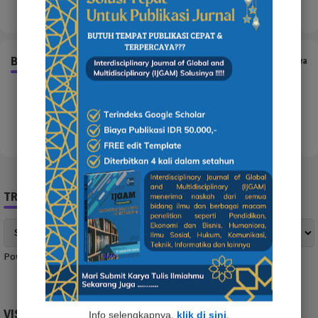
BERITA YANG TERKAIT
Tampilkan selengkapnya
Error:
Tak ada hasil yang ditemukan
TRANSLATE NEWS
Powered by
Translate
VISITOR
Info selengkapnya,
klik di sini
.