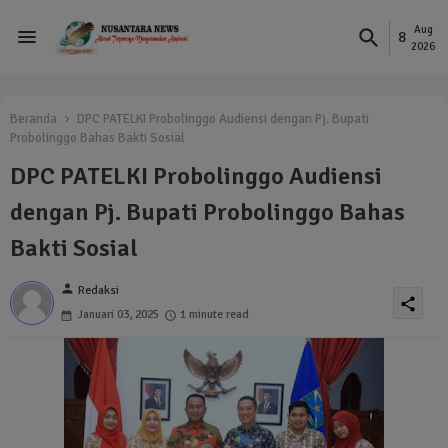
Aug
8
2026
Beranda
DPC PATELKI Probolinggo Audiensi dengan Pj. Bupati
Probolinggo Bahas Bakti Sosial
DPC PATELKI Probolinggo Audiensi
dengan Pj. Bupati Probolinggo Bahas
Bakti Sosial
person
Redaksi
share
Januari 03, 2025
1 minute read