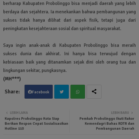
berharap Kabupaten Probolinggo bisa menjadi daerah yang lebih
berdaya dan sejahtera. Ia menekankan bahwa pembangunan yang
sukses tidak hanya dilihat dari aspek fisik, tetapi juga dari
peningkatan kesejahteraan sosial dan spiritual masyarakat.
Saya ingin anak-anak di Kabupaten Probolinggo bisa meraih
sukses dunia dan akhirat. Ini hanya bisa terwujud dengan
kebiasaan baik yang ditanamkan sejak dini oleh orang tua dan
lingkungan sekitar, pungkasnya.
(MH***)
Facebook
Twit
Wha
LEBIH LAMA
LEBIH BARU
Kapolres Probolinggo Kota Siap
Pemkab Probolinggo Ikuti Rakor
ter
tsa
Berikan Respon Cepat Sosialisasikan
Kemendagri Bahas RDTR dan
Hotline 110
Pembangunan Daerah
pp