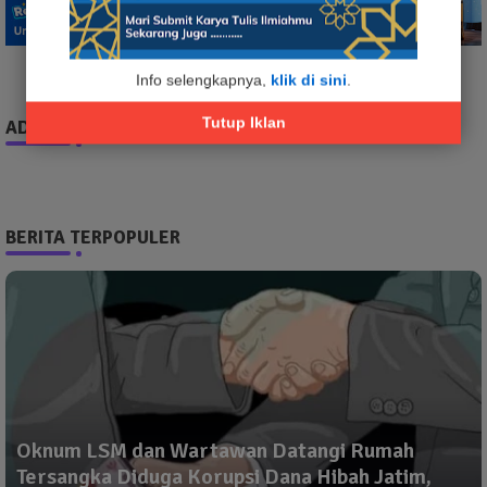
Info selengkapnya,
klik di sini
.
Tutup Iklan
ADS
BERITA TERPOPULER
Oknum LSM dan Wartawan Datangi Rumah
Tersangka Diduga Korupsi Dana Hibah Jatim,