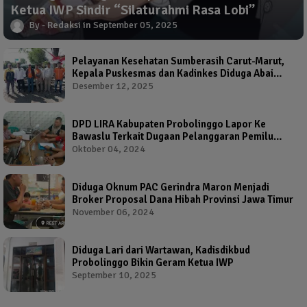
Ketua IWP Sindir “Silaturahmi Rasa Lobi”
Redaksi
September 05, 2025
Pelayanan Kesehatan Sumberasih Carut-Marut,
Kepala Puskesmas dan Kadinkes Diduga Abai
Warga Jadi Korban
Desember 12, 2025
DPD LIRA Kabupaten Probolinggo Lapor Ke
Bawaslu Terkait Dugaan Pelanggaran Pemilu
Oleh Salah Satu Calon Wakil Bupati Probolinggo
Oktober 04, 2024
Diduga Oknum PAC Gerindra Maron Menjadi
Broker Proposal Dana Hibah Provinsi Jawa Timur
November 06, 2024
Diduga Lari dari Wartawan, Kadisdikbud
Probolinggo Bikin Geram Ketua IWP
September 10, 2025