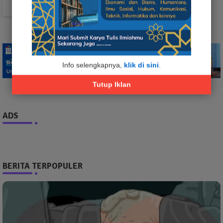
TikTok
Info selengkapnya,
klik di sini
.
Tutup Iklan
ADS
BERITA TERPOPULER