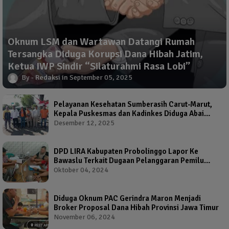
Oknum LSM dan Wartawan Datangi Rumah
Tersangka Diduga Korupsi Dana Hibah Jatim,
Ketua IWP Sindir “Silaturahmi Rasa Lobi”
Redaksi
September 05, 2025
Pelayanan Kesehatan Sumberasih Carut-Marut,
Kepala Puskesmas dan Kadinkes Diduga Abai
Warga Jadi Korban
Desember 12, 2025
DPD LIRA Kabupaten Probolinggo Lapor Ke
Bawaslu Terkait Dugaan Pelanggaran Pemilu
Oleh Salah Satu Calon Wakil Bupati Probolinggo
Oktober 04, 2024
Diduga Oknum PAC Gerindra Maron Menjadi
Broker Proposal Dana Hibah Provinsi Jawa Timur
November 06, 2024