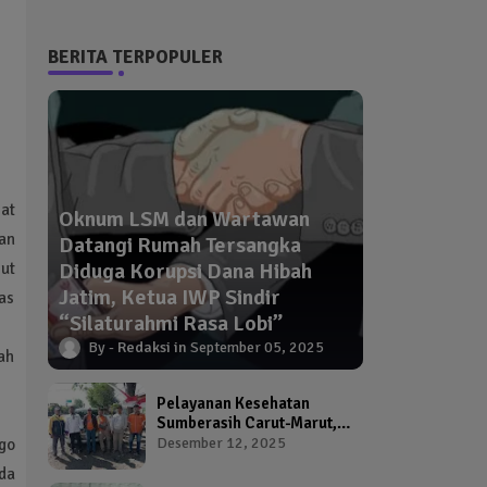
BERITA TERPOPULER
at
Oknum LSM dan Wartawan
an
Datangi Rumah Tersangka
Diduga Korupsi Dana Hibah
ut
Jatim, Ketua IWP Sindir
as
“Silaturahmi Rasa Lobi”
Redaksi
September 05, 2025
ah
Pelayanan Kesehatan
Sumberasih Carut-Marut,
Kepala Puskesmas dan
Desember 12, 2025
go
Kadinkes Diduga Abai
da
Warga Jadi Korban