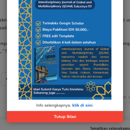
skrim Polres juga berhasil mengamankan barang bukti berupa 1 un
pada saat melaksanakan aksinya.” jelasnya
 dengan Pasal 363 KUHP tentang pencurian dengan pemberatan, deng
." Tutupnya.
LEBIH BARU
Info selengkapnya,
klik di sini
.
Tutup Iklan
Tampilkan selengkapn