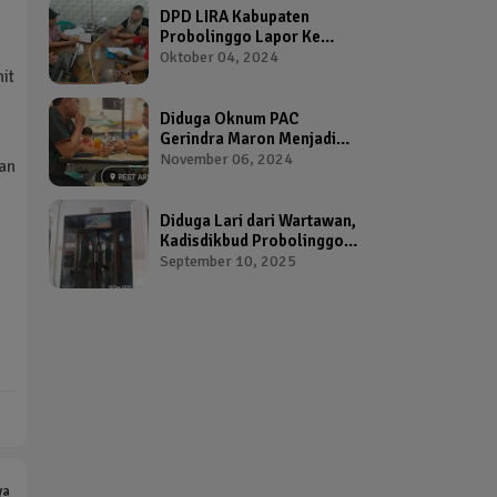
DPD LIRA Kabupaten
Probolinggo Lapor Ke
Bawaslu Terkait Dugaan
Oktober 04, 2024
it
Pelanggaran Pemilu Oleh
Salah Satu Calon Wakil
Bupati Probolinggo
Diduga Oknum PAC
Gerindra Maron Menjadi
Broker Proposal Dana
November 06, 2024
an
Hibah Provinsi Jawa Timur
Diduga Lari dari Wartawan,
Kadisdikbud Probolinggo
Bikin Geram Ketua IWP
September 10, 2025
ya