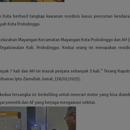
o Kota berhasil tangkap kawanan residivis kasus pencurian kendara
yah Kota Probolinggo.
 Kelurahan Mayangan Kecamatan Mayangan Kota Probolinggo dan AH (
galsiwalan Kab. Probolinggo. Kedua orang ini merupakan residiv
yak 7 kali dan AH ini masuk penjara sebanyak 3 kali.” Terang Kapol
sihumas Iptu Zainullah Jumat, (28/02/2025).
kedua tersangka ini berkeliling untuk mencari motor yang bisa diamb
ai pemetik dan AF yang berjaga mengawasi sekitar.