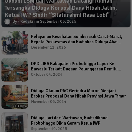
Oknum LSM dan Wartawan Datangi Rumah
Tersangka Diduga Korupsi Dana Hibah Jatim,
Ketua IWP Sindir “Silaturahmi Rasa Lobi”
Redaksi
September 05, 2025
Pelayanan Kesehatan Sumberasih Carut-Marut,
Kepala Puskesmas dan Kadinkes Diduga Abai
Warga Jadi Korban
Desember 12, 2025
DPD LIRA Kabupaten Probolinggo Lapor Ke
Bawaslu Terkait Dugaan Pelanggaran Pemilu
Oleh Salah Satu Calon Wakil Bupati Probolinggo
Oktober 04, 2024
Diduga Oknum PAC Gerindra Maron Menjadi
Broker Proposal Dana Hibah Provinsi Jawa Timur
November 06, 2024
Diduga Lari dari Wartawan, Kadisdikbud
Probolinggo Bikin Geram Ketua IWP
September 10, 2025