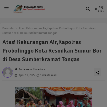
Aug
8
2026
Beranda
Atasi Kekurangan Air,Kapolres Probolinggo Kota Resmikan
Sumur Bor di Desa Sumberkramat Tongas
Atasi Kekurangan Air,Kapolres
Probolinggo Kota Resmikan Sumur Bor
di Desa Sumberkramat Tongas
person
Sudarsono Nusantara
share
April 11, 2025
1 minute read