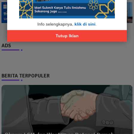
Info selengkapnya,
klik di sini
.
Tutup Iklan
ADS
BERITA TERPOPULER