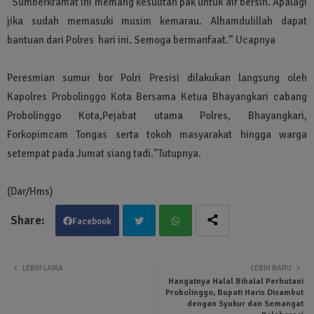
“Sumberkramat ini memang kesulitan pak untuk air bersih. Apalagi
jika sudah memasuki musim kemarau. Alhamdulillah dapat
bantuan dari Polres hari ini. Semoga bermanfaat.” Ucapnya
Peresmian sumur bor Polri Presisi dilakukan langsung oleh
Kapolres Probolinggo Kota Bersama Ketua Bhayangkari cabang
Probolinggo Kota,Pejabat utama Polres, Bhayangkari,
Forkopimcam Tongas serta tokoh masyarakat hingga warga
setempat pada Jumat siang tadi."Tutupnya.
(Dar/Hms)
Facebook
Twit
Wha
LEBIH LAMA
LEBIH BARU
Hangatnya Halal Bihalal Perhutani
ter
tsa
Probolinggo, Bupati Haris Disambut
dengan Syukur dan Semangat