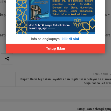
kti ketahanan pangan kita terus membaik, termasuk di sektor padi.
epada para petani. Menurutnya, tanpa mereka, Indonesia tak akan bi
astikan rakyat tetap bisa makan. Pangan adalah hak dasar, dan mere
Info selengkapnya,
klik di sini
.
Tutup Iklan
LEBIH BARU
Bupati Haris Tegaskan Loyalitas dan Digitalisasi Pelayanan di Awa
Kerja Pasca Lebara
Tampilkan selengkapn