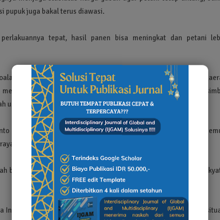
i pupuk juga bakal terus diawasi.
perlakuannya tepat, hasil panen bisa meningkat dan petani leb
alan seputar harga dan distribusi pupuk bisa tuntas. Pemerintah dae
 menyentuh lapangan. Panen raya ini, kata dia, bukan hanya simb
erah untuk menjaga pangan tetap kokoh.
anto menyampaikan rasa terima kasih dan apresiasinya kepada sem
aya ini.
berjuang, dari pusat sampai daerah. Ini kerja luar biasa demi rakya
ndonesia kini bisa mengekspor telur ke luar negeri, di tengah situ