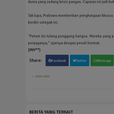
dunia yang sedang krisis pangan. Capaian ini jadi bu
Tak lupa, Prabowo memberikan penghargaan khusus k
berdiri setegak ini.
“Petani itu tulang punggung bangsa. Mereka yang p
penjaganya,” ujarnya dengan penuh hormat.
(MH**)
Facebook
Twitter
Whatsapp
LEBIH LAMA
BERITA YANG TERKAIT