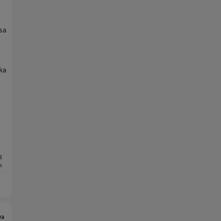
sa
ka
l
n
ya