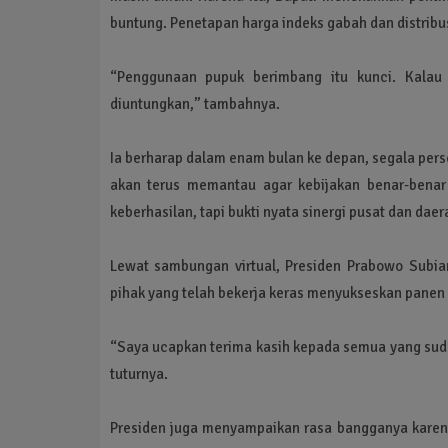
buntung. Penetapan harga indeks gabah dan distribus
“Penggunaan pupuk berimbang itu kunci. Kalau 
diuntungkan,” tambahnya.
Ia berharap dalam enam bulan ke depan, segala perso
akan terus memantau agar kebijakan benar-benar
keberhasilan, tapi bukti nyata sinergi pusat dan da
Lewat sambungan virtual, Presiden Prabowo Subi
pihak yang telah bekerja keras menyukseskan panen r
“Saya ucapkan terima kasih kepada semua yang sudah 
tuturnya.
Presiden juga menyampaikan rasa bangganya karena I