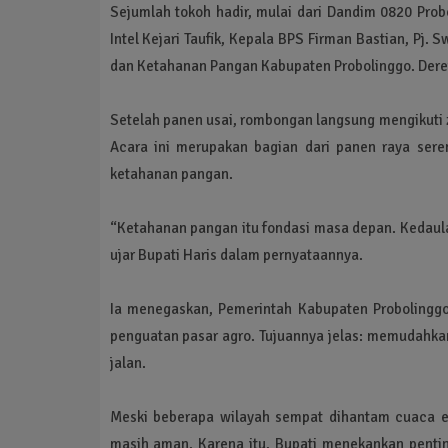
Sejumlah tokoh hadir, mulai dari Dandim 0820 Prob
Intel Kejari Taufik, Kepala BPS Firman Bastian, Pj
dan Ketahanan Pangan Kabupaten Probolinggo. Deret
Setelah panen usai, rombongan langsung mengikuti 
Acara ini merupakan bagian dari panen raya sere
ketahanan pangan.
“Ketahanan pangan itu fondasi masa depan. Kedaulat
ujar Bupati Haris dalam pernyataannya.
Ia menegaskan, Pemerintah Kabupaten Probolinggo 
penguatan pasar agro. Tujuannya jelas: memudahkan
jalan.
Meski beberapa wilayah sempat dihantam cuaca e
masih aman. Karena itu, Bupati menekankan pentin