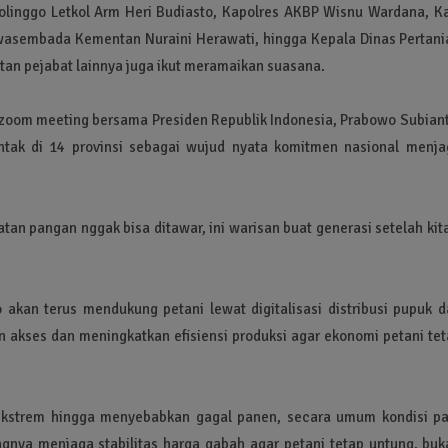
olinggo Letkol Arm Heri Budiasto, Kapolres AKBP Wisnu Wardana, Ka
. Swasembada Kementan Nuraini Herawati, hingga Kepala Dinas Pertan
an pejabat lainnya juga ikut meramaikan suasana.
zoom meeting bersama Presiden Republik Indonesia, Prabowo Subiant
ntak di 14 provinsi sebagai wujud nyata komitmen nasional menja
an pangan nggak bisa ditawar, ini warisan buat generasi setelah kit
akan terus mendukung petani lewat digitalisasi distribusi pupuk d
 akses dan meningkatkan efisiensi produksi agar ekonomi petani tet
kstrem hingga menyebabkan gagal panen, secara umum kondisi pa
gnya menjaga stabilitas harga gabah agar petani tetap untung, buk