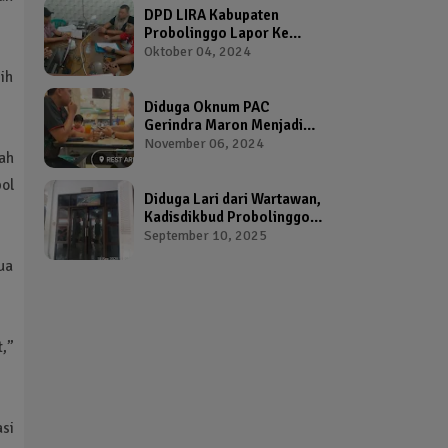
DPD LIRA Kabupaten
Probolinggo Lapor Ke
Bawaslu Terkait Dugaan
Oktober 04, 2024
Pelanggaran Pemilu Oleh
ih
Salah Satu Calon Wakil
Bupati Probolinggo
Diduga Oknum PAC
Gerindra Maron Menjadi
Broker Proposal Dana
November 06, 2024
rah
Hibah Provinsi Jawa Timur
ol
Diduga Lari dari Wartawan,
Kadisdikbud Probolinggo
Bikin Geram Ketua IWP
September 10, 2025
ua
t,”
asi