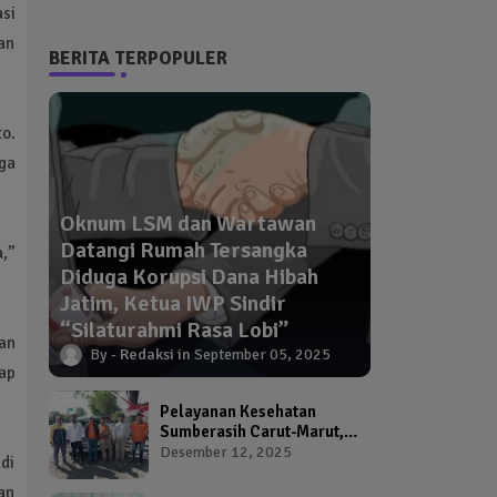
si
ian
BERITA TERPOPULER
o.
ga
Oknum LSM dan Wartawan
Datangi Rumah Tersangka
a,”
Diduga Korupsi Dana Hibah
Jatim, Ketua IWP Sindir
“Silaturahmi Rasa Lobi”
an
Redaksi
September 05, 2025
ap
Pelayanan Kesehatan
Sumberasih Carut-Marut,
Kepala Puskesmas dan
Desember 12, 2025
di
Kadinkes Diduga Abai
Warga Jadi Korban
an