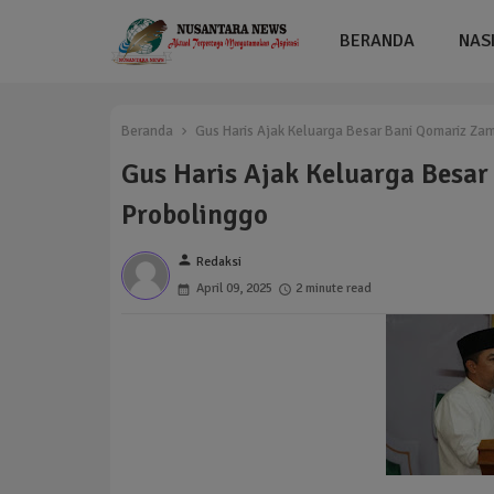
BERANDA
NAS
Beranda
Gus Haris Ajak Keluarga Besar Bani Qomariz Za
Gus Haris Ajak Keluarga Besa
Probolinggo
person
Redaksi
April 09, 2025
2 minute read