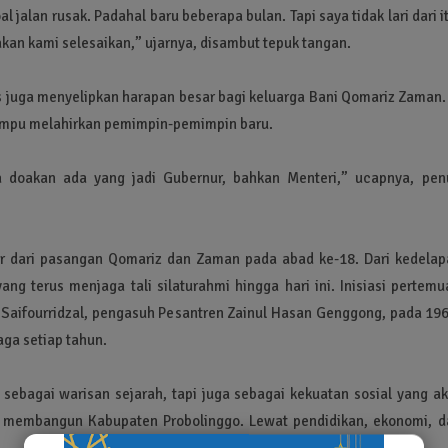
l jalan rusak. Padahal baru beberapa bulan. Tapi saya tidak lari dari i
akan kami selesaikan,” ujarnya, disambut tepuk tangan.
s juga menyelipkan harapan besar bagi keluarga Bani Qomariz Zaman.
mampu melahirkan pemimpin-pemimpin baru.
ta doakan ada yang jadi Gubernur, bahkan Menteri,” ucapnya, pen
ar dari pasangan Qomariz dan Zaman pada abad ke-18. Dari kedelap
g terus menjaga tali silaturahmi hingga hari ini. Inisiasi pertemu
 Saifourridzal, pengasuh Pesantren Zainul Hasan Genggong, pada 196
jaga setiap tahun.
 sebagai warisan sejarah, tapi juga sebagai kekuatan sosial yang ak
a membangun Kabupaten Probolinggo. Lewat pendidikan, ekonomi, d