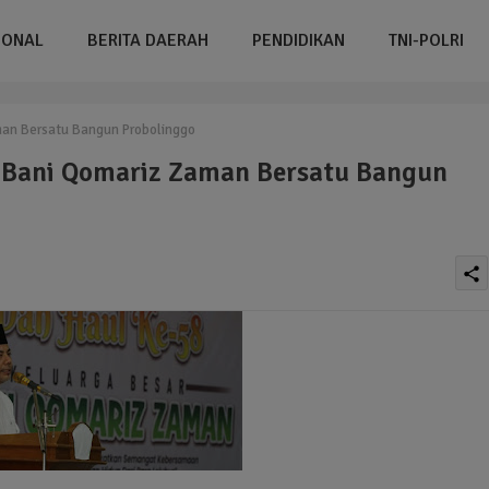
IONAL
BERITA DAERAH
PENDIDIKAN
TNI-POLRI
man Bersatu Bangun Probolinggo
r Bani Qomariz Zaman Bersatu Bangun
share