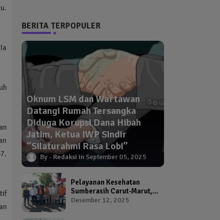
tu.
BERITA TERPOPULER
 Ia
uh
Oknum LSM dan Wartawan
Datangi Rumah Tersangka
Diduga Korupsi Dana Hibah
an
Jatim, Ketua IWP Sindir
an
“Silaturahmi Rasa Lobi”
7.
Redaksi
September 05, 2025
Pelayanan Kesehatan
Sumberasih Carut-Marut,
tif
Kepala Puskesmas dan
Desember 12, 2025
an
Kadinkes Diduga Abai
Warga Jadi Korban