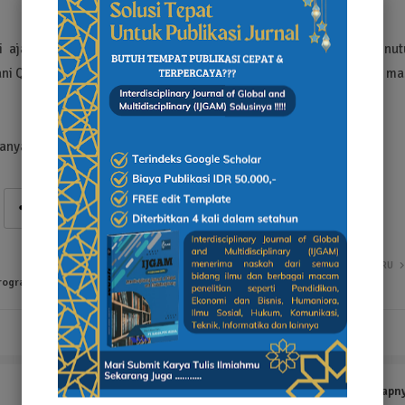
jadi ajang untuk menguatkan semangat kolaborasi. Gus Haris menut
ni Qomariz Zaman terus hadir dan berperan aktif dalam mewarnai ma
ya untuk hari ini, tapi untuk anak cucu kita nanti,” tutupnya.
LEBIH BARU
Program
Tampilkan selengkapn