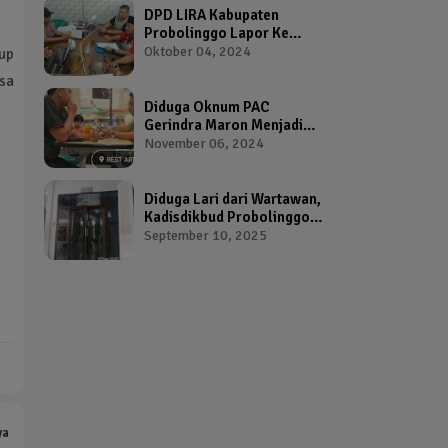
DPD LIRA Kabupaten
Probolinggo Lapor Ke
Bawaslu Terkait Dugaan
Oktober 04, 2024
up
Pelanggaran Pemilu Oleh
sa
Salah Satu Calon Wakil
Bupati Probolinggo
Diduga Oknum PAC
Gerindra Maron Menjadi
Broker Proposal Dana
November 06, 2024
Hibah Provinsi Jawa Timur
Diduga Lari dari Wartawan,
Kadisdikbud Probolinggo
Bikin Geram Ketua IWP
September 10, 2025
ya