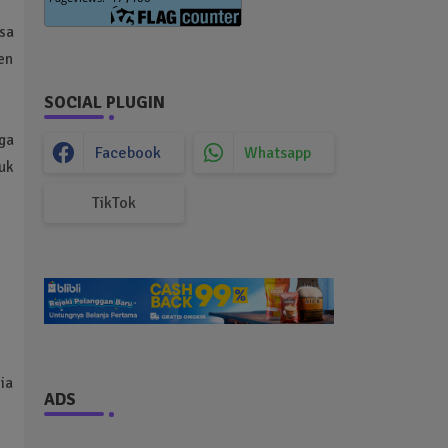
asa
en
SOCIAL PLUGIN
rga
Facebook
Whatsapp
uk
TikTok
ia
ADS