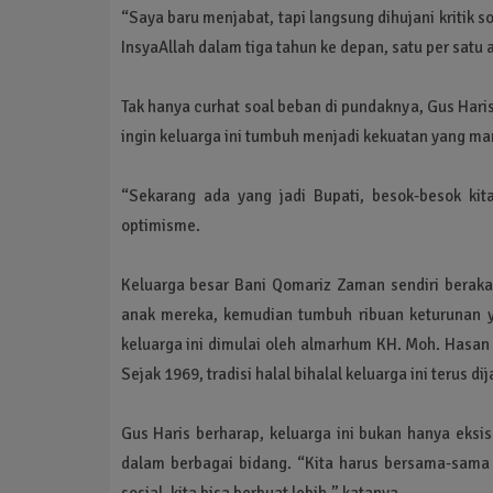
“Saya baru menjabat, tapi langsung dihujani kritik soa
InsyaAllah dalam tiga tahun ke depan, satu per satu 
Tak hanya curhat soal beban di pundaknya, Gus Hari
ingin keluarga ini tumbuh menjadi kekuatan yang 
“Sekarang ada yang jadi Bupati, besok-besok ki
optimisme.
Keluarga besar Bani Qomariz Zaman sendiri berak
anak mereka, kemudian tumbuh ribuan keturunan yan
keluarga ini dimulai oleh almarhum KH. Moh. Hasan
Sejak 1969, tradisi halal bihalal keluarga ini terus di
Gus Haris berharap, keluarga ini bukan hanya eksis
dalam berbagai bidang. “Kita harus bersama-sam
sosial, kita bisa berbuat lebih,” katanya.