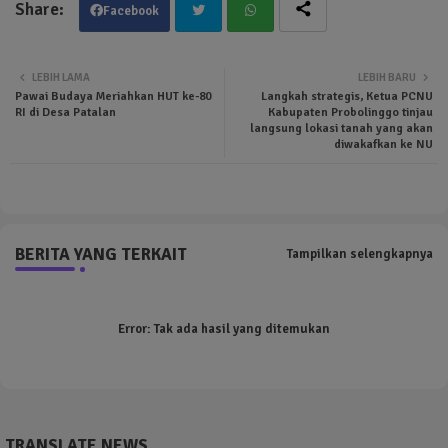
Facebook
Twit
Wha
LEBIH LAMA
LEBIH BARU
Pawai Budaya Meriahkan HUT ke-80
Langkah strategis, Ketua PCNU
ter
tsa
RI di Desa Patalan
Kabupaten Probolinggo tinjau
langsung lokasi tanah yang akan
diwakafkan ke NU
pp
BERITA YANG TERKAIT
Tampilkan selengkapnya
Error:
Tak ada hasil yang ditemukan
TRANSLATE NEWS