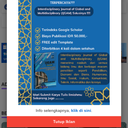
Facebook
Whatsapp
TikTok
ADS
Info selengkapnya,
klik di sini
.
BERITA TERPOPULER
Tutup Iklan