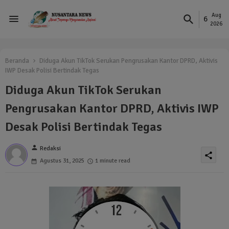
Aug
6
2026
Beranda
Diduga Akun TikTok Serukan Pengrusakan Kantor DPRD, Aktivis
IWP Desak Polisi Bertindak Tegas
Diduga Akun TikTok Serukan
Pengrusakan Kantor DPRD, Aktivis IWP
Desak Polisi Bertindak Tegas
person
Redaksi
share
Agustus 31, 2025
1 minute read