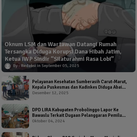
Oknum LSM dan Wartawan Datangi Rumah
Tersangka Diduga Korupsi Dana Hibah Jatim,
Ketua IWP Sindir “Silaturahmi Rasa Lobi”
Redaksi
September 05, 2025
Pelayanan Kesehatan Sumberasih Carut-Marut,
Kepala Puskesmas dan Kadinkes Diduga Abai
Warga Jadi Korban
Desember 12, 2025
DPD LIRA Kabupaten Probolinggo Lapor Ke
Bawaslu Terkait Dugaan Pelanggaran Pemilu
Oleh Salah Satu Calon Wakil Bupati Probolinggo
Oktober 04, 2024