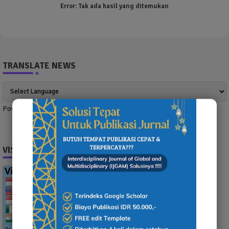
Error:
Tak ada hasil yang ditemukan
TRANSLATE NEWS
Powered by
Translate
VISITOR