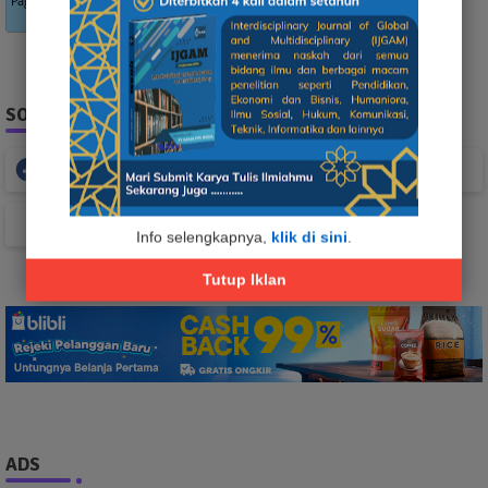
SOCIAL PLUGIN
Facebook
Whatsapp
TikTok
Info selengkapnya,
klik di sini
.
Tutup Iklan
ADS