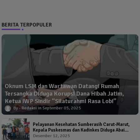
BERITA TERPOPULER
Oknum LSM dan Wartawan Datangi Rumah
Tersangka Diduga Korupsi Dana Hibah Jatim,
Ketua IWP Sindir “Silaturahmi Rasa Lobi”
Redaksi
September 05, 2025
Pelayanan Kesehatan Sumberasih Carut-Marut,
Kepala Puskesmas dan Kadinkes Diduga Abai
Warga Jadi Korban
Desember 12, 2025