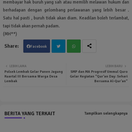
membayar hak buruh yang sah atau memilih melawan hukum dan
berhadapan dengan gelombang perlawanan yang lebih besar .
Satu hal pasti , buruh tidak akan diam. Keadilan boleh terlambat,
tapi tidak akan pernah padam.
(MH**)
Facebook
Twit
Wha
LEBIH LAMA
LEBIH BARU
Polsek Lembak Gelar Panen Jagung
SMP dan MA Progresif Ummul Quro
ter
tsa
Kuartal III Bersama Warga Desa
Gelar Kegiatan “Qur’an Day: Sehari
Lembak
Bersama Al-Qur’an”
pp
BERITA YANG TERKAIT
Tampilkan selengkapnya