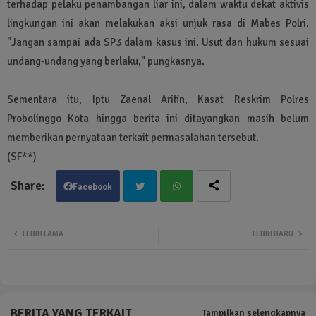
terhadap pelaku penambangan liar ini, dalam waktu dekat aktivis
lingkungan ini akan melakukan aksi unjuk rasa di Mabes Polri.
"Jangan sampai ada SP3 dalam kasus ini. Usut dan hukum sesuai
undang-undang yang berlaku," pungkasnya.
Sementara itu, Iptu Zaenal Arifin, Kasat Reskrim Polres
Probolinggo Kota hingga berita ini ditayangkan masih belum
memberikan pernyataan terkait permasalahan tersebut.
(SF**)
Facebook
Twit
Wha
LEBIH LAMA
LEBIH BARU
ter
tsa
pp
BERITA YANG TERKAIT
Tampilkan selengkapnya