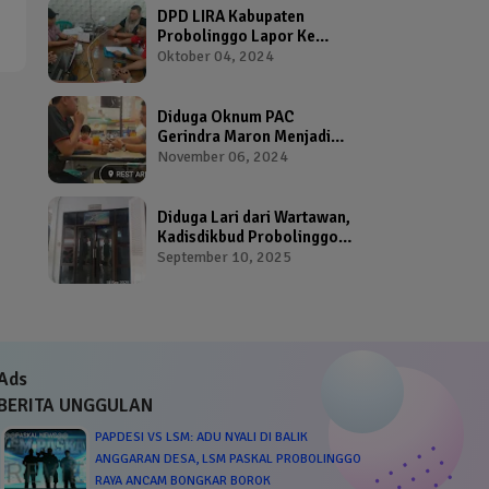
DPD LIRA Kabupaten
Probolinggo Lapor Ke
Bawaslu Terkait Dugaan
Oktober 04, 2024
Pelanggaran Pemilu Oleh
Salah Satu Calon Wakil
Bupati Probolinggo
Diduga Oknum PAC
Gerindra Maron Menjadi
Broker Proposal Dana
November 06, 2024
Hibah Provinsi Jawa Timur
Diduga Lari dari Wartawan,
Kadisdikbud Probolinggo
Bikin Geram Ketua IWP
September 10, 2025
Ads
BERITA UNGGULAN
PAPDESI VS LSM: ADU NYALI DI BALIK
ANGGARAN DESA, LSM PASKAL PROBOLINGGO
RAYA ANCAM BONGKAR BOROK