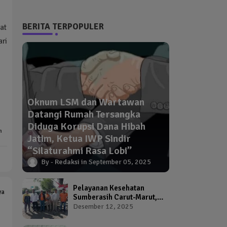
BERITA TERPOPULER
at
ri
Oknum LSM dan Wartawan
Datangi Rumah Tersangka
Diduga Korupsi Dana Hibah
n
Jatim, Ketua IWP Sindir
“Silaturahmi Rasa Lobi”
Redaksi
September 05, 2025
Pelayanan Kesehatan
ya
Sumberasih Carut-Marut,
Kepala Puskesmas dan
Desember 12, 2025
Kadinkes Diduga Abai
Warga Jadi Korban