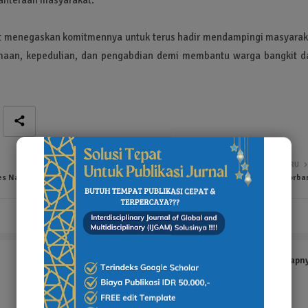
rat menegaskan komitmennya untuk terus hadir mendampingi masyarak
maan, kepedulian, dan pengabdian demi membantu warga bangkit da
LEBIH BARU
es Narkoba
DVI Polda Jabar Identifikasi 10 Jenazah dan 1 Bagian Tubuh Korba
Tampilkan selengkapn