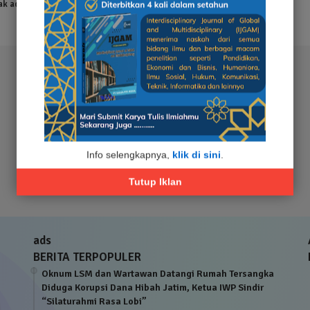
ak ada hasil yang ditemukan
Info selengkapnya,
klik di sini
.
Tutup Iklan
ads
BERITA TERPOPULER
Oknum LSM dan Wartawan Datangi Rumah Tersangka
Diduga Korupsi Dana Hibah Jatim, Ketua IWP Sindir
“Silaturahmi Rasa Lobi”