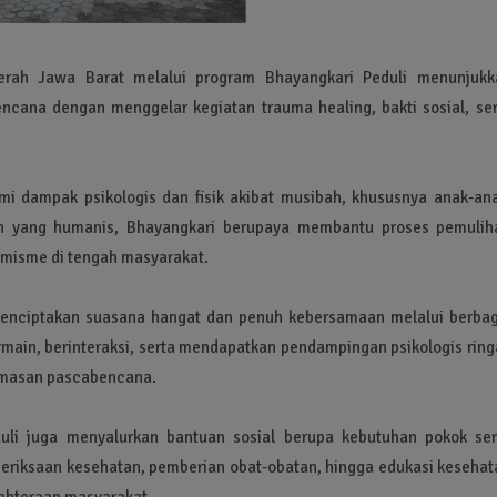
rah Jawa Barat melalui program Bhayangkari Peduli menunjukk
cana dengan menggelar kegiatan trauma healing, bakti sosial, ser
i dampak psikologis dan fisik akibat musibah, khususnya anak-ana
tan yang humanis, Bhayangkari berupaya membantu proses pemulih
misme di tengah masyarakat.
menciptakan suasana hangat dan penuh kebersamaan melalui berbag
bermain, berinteraksi, serta mendapatkan pendampingan psikologis rin
cemasan pascabencana.
duli juga menyalurkan bantuan sosial berupa kebutuhan pokok ser
eriksaan kesehatan, pemberian obat-obatan, hingga edukasi kesehat
jahteraan masyarakat.