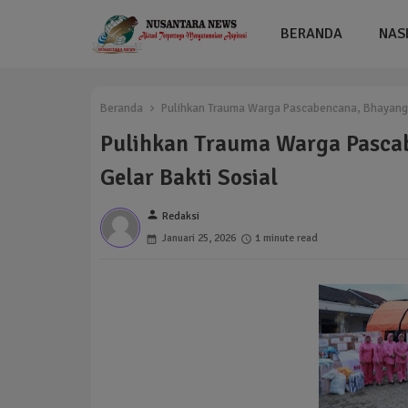
BERANDA
NAS
Beranda
Pulihkan Trauma Warga Pascabencana, Bhayangka
Pulihkan Trauma Warga Pasca
Gelar Bakti Sosial
person
Redaksi
Januari 25, 2026
1 minute read