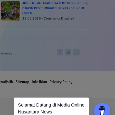
AKSES KE MADAKARIPURA TERPUTUS LONGSOR,
DANDIM PROBOLINGGO TURUN LANGSUNG KE
LOKASI
29.03.2026 - Comments Disabled
…
ntegritas
rnalistik
Sitemap
Info Iklan
Privacy Policy