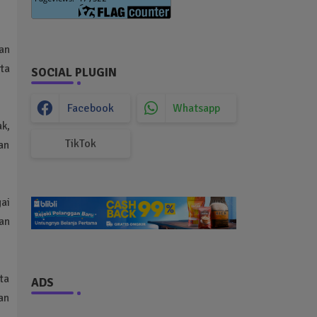
an
ta
SOCIAL PLUGIN
Facebook
Whatsapp
k,
TikTok
an
ai
gan
ta
ADS
an