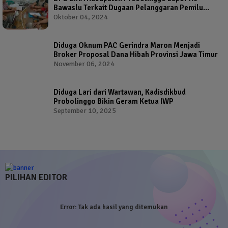
Bawaslu Terkait Dugaan Pelanggaran Pemilu
Oleh Salah Satu Calon Wakil Bupati Probolinggo
Oktober 04, 2024
Diduga Oknum PAC Gerindra Maron Menjadi
Broker Proposal Dana Hibah Provinsi Jawa Timur
November 06, 2024
Diduga Lari dari Wartawan, Kadisdikbud
Probolinggo Bikin Geram Ketua IWP
September 10, 2025
PILIHAN EDITOR
Error:
Tak ada hasil yang ditemukan