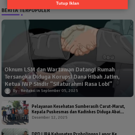
Tutup Iklan
BERITA TERPOPULER
Oknum LSM dan Wartawan Datangi Rumah
Tersangka Diduga Korupsi Dana Hibah Jatim,
Ketua IWP Sindir “Silaturahmi Rasa Lobi”
Redaksi
September 05, 2025
Pelayanan Kesehatan Sumberasih Carut-Marut,
Kepala Puskesmas dan Kadinkes Diduga Abai
Warga Jadi Korban
Desember 12, 2025
DPD LIRA Kabupaten Probolinggo Lapor Ke