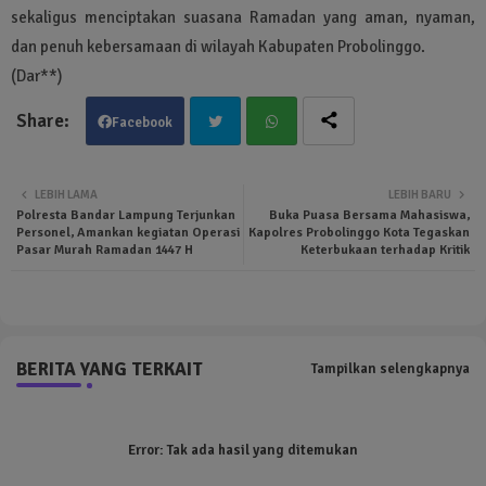
sekaligus menciptakan suasana Ramadan yang aman, nyaman,
dan penuh kebersamaan di wilayah Kabupaten Probolinggo.
(Dar**)
Facebook
Twit
Wha
LEBIH LAMA
LEBIH BARU
Polresta Bandar Lampung Terjunkan
Buka Puasa Bersama Mahasiswa,
ter
tsa
Personel, Amankan kegiatan Operasi
Kapolres Probolinggo Kota Tegaskan
Pasar Murah Ramadan 1447 H
Keterbukaan terhadap Kritik
pp
BERITA YANG TERKAIT
Tampilkan selengkapnya
Error:
Tak ada hasil yang ditemukan