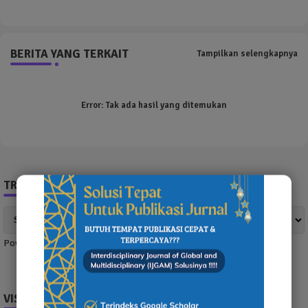
BERITA YANG TERKAIT
Tampilkan selengkapnya
Error:
Tak ada hasil yang ditemukan
TRANSLATE NEWS
Powered by
Translate
VISITOR