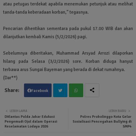
atau petugas terdekat apabila menemukan petunjuk atau melihat
tanda-tanda keberadaan korban,” tegasnya.
Pencarian dihentikan sementara pada pukul 17.00 WIB dan akan
dilanjutkan kembali Kamis (5/2/2026) pagi.
Sebelumnya diberitakan, Muhammad Arsyad Arrozi dilaporkan
hilang pada Selasa (3/2/2026) sore. Korban diduga hanyut
terbawa arus Sungai Bayeman yang berada di dekat rumahnya.
(Dar**)
Facebook
Twit
Wha
LEBIH LAMA
LEBIH BARU
Ditlantas Polda Jabar Edukasi
Polres Probolinggo Kota Gelar
ter
tsa
Pengemudi Ojol dalam Operasi
Sosialisasi Pencegahan Bullying di
Keselamatan Lodaya 2026
SMP4
pp