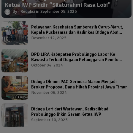
Ketua IWP Sindir “Silaturahmi Rasa Lobi”
Redaksi
September 05, 2025
Pelayanan Kesehatan Sumberasih Carut-Marut,
Kepala Puskesmas dan Kadinkes Diduga Abai
Warga Jadi Korban
Desember 12, 2025
DPD LIRA Kabupaten Probolinggo Lapor Ke
Bawaslu Terkait Dugaan Pelanggaran Pemilu
Oleh Salah Satu Calon Wakil Bupati Probolinggo
Oktober 04, 2024
Diduga Oknum PAC Gerindra Maron Menjadi
Broker Proposal Dana Hibah Provinsi Jawa Timur
November 06, 2024
Diduga Lari dari Wartawan, Kadisdikbud
Probolinggo Bikin Geram Ketua IWP
September 10, 2025