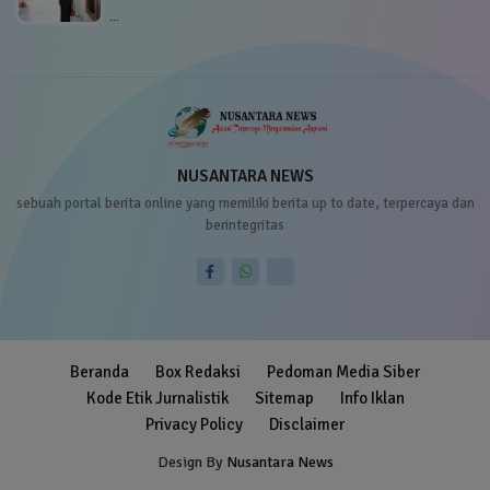
…
NUSANTARA NEWS
sebuah portal berita online yang memiliki berita up to date, terpercaya dan
berintegritas
Beranda
Box Redaksi
Pedoman Media Siber
Kode Etik Jurnalistik
Sitemap
Info Iklan
Privacy Policy
Disclaimer
Design By
Nusantara News
Blogger Templates
Free Blogger