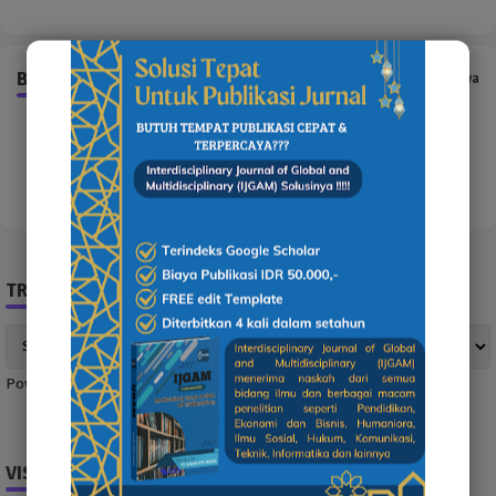
BERITA YANG TERKAIT
Tampilkan selengkapnya
Error:
Tak ada hasil yang ditemukan
TRANSLATE NEWS
Powered by
Translate
VISITOR