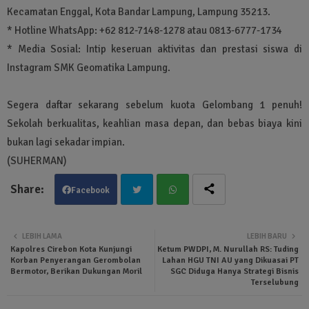
Kecamatan Enggal, Kota Bandar Lampung, Lampung 35213.
* Hotline WhatsApp: +62 812-7148-1278 atau 0813-6777-1734
* Media Sosial: Intip keseruan aktivitas dan prestasi siswa di
Instagram SMK Geomatika Lampung.
Segera daftar sekarang sebelum kuota Gelombang 1 penuh!
Sekolah berkualitas, keahlian masa depan, dan bebas biaya kini
bukan lagi sekadar impian.
(SUHERMAN)
Facebook
Twit
Wha
LEBIH LAMA
LEBIH BARU
Kapolres Cirebon Kota Kunjungi
Ketum PWDPI, M. Nurullah RS: Tuding
ter
tsa
Korban Penyerangan Gerombolan
Lahan HGU TNI AU yang Dikuasai PT
Bermotor, Berikan Dukungan Moril
SGC Diduga Hanya Strategi Bisnis
Terselubung
pp