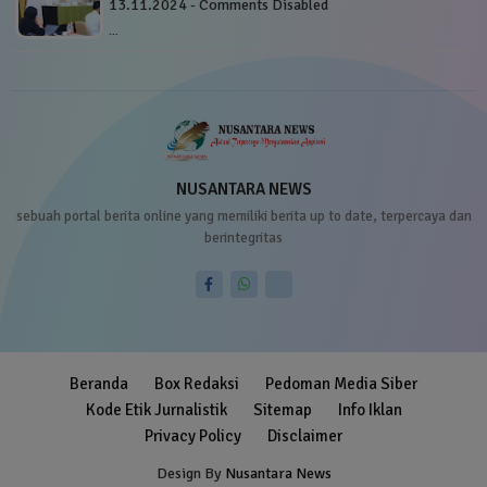
13.11.2024 - Comments Disabled
…
NUSANTARA NEWS
sebuah portal berita online yang memiliki berita up to date, terpercaya dan
berintegritas
Beranda
Box Redaksi
Pedoman Media Siber
Kode Etik Jurnalistik
Sitemap
Info Iklan
Privacy Policy
Disclaimer
Design By
Nusantara News