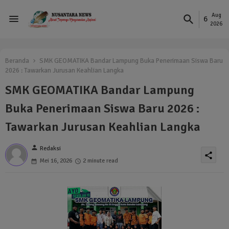
Aug
6
2026
Beranda
SMK GEOMATIKA Bandar Lampung Buka Penerimaan Siswa Baru
2026 : Tawarkan Jurusan Keahlian Langka
SMK GEOMATIKA Bandar Lampung
Buka Penerimaan Siswa Baru 2026 :
Tawarkan Jurusan Keahlian Langka
person
Redaksi
share
Mei 16, 2026
2 minute read