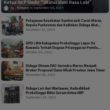
Ketua IWP Sindir “Silaturahmi Rasa Lobi”
Redaksi
September 05, 2025
Pelayanan Kesehatan Sumberasih Carut-Marut,
Kepala Puskesmas dan Kadinkes Diduga Abai
Warga Jadi Korban
Desember 12, 2025
DPD LIRA Kabupaten Probolinggo Lapor Ke
Bawaslu Terkait Dugaan Pelanggaran Pemilu
Oleh Salah Satu Calon Wakil Bupati Probolinggo
Oktober 04, 2024
Diduga Oknum PAC Gerindra Maron Menjadi
Broker Proposal Dana Hibah Provinsi Jawa Timur
November 06, 2024
Diduga Lari dari Wartawan, Kadisdikbud
Probolinggo Bikin Geram Ketua IWP
September 10, 2025