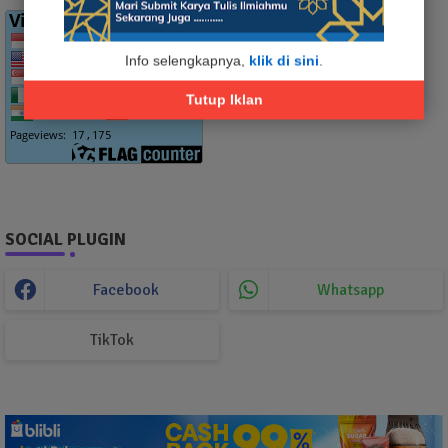
Info selengkapnya,
klik di sini
.
Tutup Iklan
SOCIAL PLUGIN
Facebook
Whatsapp
TikTok