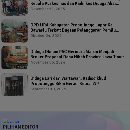
Kepala Puskesmas dan Kadinkes Diduga Abai
Warga Jadi Korban
Desember 12, 2025
DPD LIRA Kabupaten Probolinggo Lapor Ke
Bawaslu Terkait Dugaan Pelanggaran Pemilu
Oleh Salah Satu Calon Wakil Bupati Probolinggo
Oktober 04, 2024
Diduga Oknum PAC Gerindra Maron Menjadi
Broker Proposal Dana Hibah Provinsi Jawa Timur
November 06, 2024
Diduga Lari dari Wartawan, Kadisdikbud
Probolinggo Bikin Geram Ketua IWP
September 10, 2025
PILIHAN EDITOR