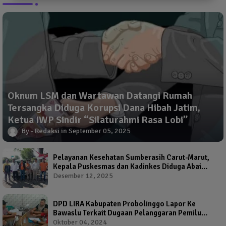
Oknum LSM dan Wartawan Datangi Rumah
Tersangka Diduga Korupsi Dana Hibah Jatim,
Ketua IWP Sindir “Silaturahmi Rasa Lobi”
Redaksi
September 05, 2025
Pelayanan Kesehatan Sumberasih Carut-Marut,
Kepala Puskesmas dan Kadinkes Diduga Abai
Warga Jadi Korban
Desember 12, 2025
DPD LIRA Kabupaten Probolinggo Lapor Ke
Bawaslu Terkait Dugaan Pelanggaran Pemilu
Oleh Salah Satu Calon Wakil Bupati Probolinggo
Oktober 04, 2024