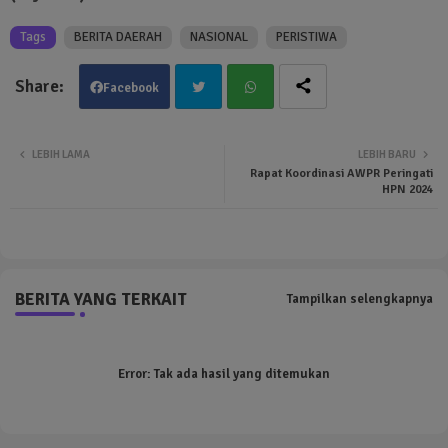
Tags
BERITA DAERAH
NASIONAL
PERISTIWA
Facebook
Twit
Wha
LEBIH LAMA
LEBIH BARU
Rapat Koordinasi AWPR Peringati
ter
tsa
HPN 2024
pp
BERITA YANG TERKAIT
Tampilkan selengkapnya
Error:
Tak ada hasil yang ditemukan