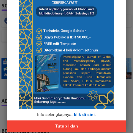
SOCIAL PLUGIN
Facebook
Whatsapp
TikTok
ADS
Info selengkapnya,
klik di sini
.
Tutup Iklan
BERITA TERPOPULER