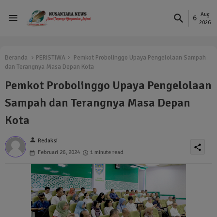
Aug
6
2026
Beranda
PERISTIWA
Pemkot Probolinggo Upaya Pengelolaan Sampah
dan Terangnya Masa Depan Kota
Pemkot Probolinggo Upaya Pengelolaan
Sampah dan Terangnya Masa Depan
Kota
person
Redaksi
share
Februari 26, 2024
1 minute read