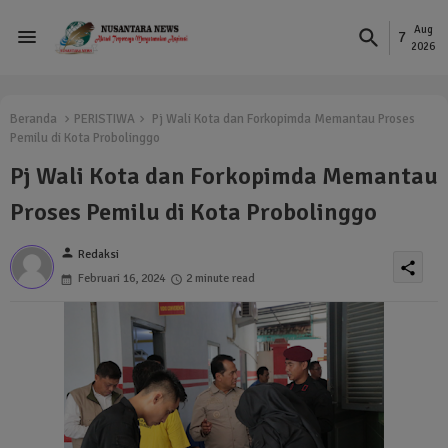
Aug
7
2026
Beranda
PERISTIWA
Pj Wali Kota dan Forkopimda Memantau Proses
Pemilu di Kota Probolinggo
Pj Wali Kota dan Forkopimda Memantau
Proses Pemilu di Kota Probolinggo
person
Redaksi
share
Februari 16, 2024
2 minute read