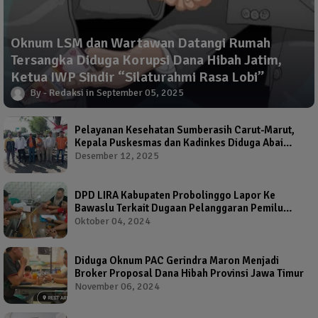
Oknum LSM dan Wartawan Datangi Rumah
Tersangka Diduga Korupsi Dana Hibah Jatim,
Ketua IWP Sindir “Silaturahmi Rasa Lobi”
Redaksi
September 05, 2025
Pelayanan Kesehatan Sumberasih Carut-Marut,
Kepala Puskesmas dan Kadinkes Diduga Abai
Warga Jadi Korban
Desember 12, 2025
DPD LIRA Kabupaten Probolinggo Lapor Ke
Bawaslu Terkait Dugaan Pelanggaran Pemilu
Oleh Salah Satu Calon Wakil Bupati Probolinggo
Oktober 04, 2024
Diduga Oknum PAC Gerindra Maron Menjadi
Broker Proposal Dana Hibah Provinsi Jawa Timur
November 06, 2024