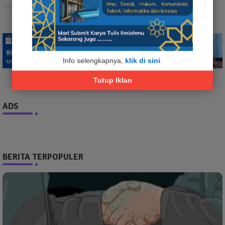
Info selengkapnya,
klik di sini
.
Tutup Iklan
ADS
BERITA TERPOPULER