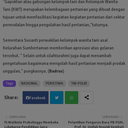
"Gapoktan atau gabungan kelompok tani dan Kelompok Wanita
Tani (KWT) merupakan kelembagaan pertanian yang dibuat dengan
tujuan untuk memfasilitasi kegiatan-kegiatan pertanian dari sektor
permodalan hingga pengolahan hasil pertanian,"tuturnya.
Sementara Susanti perwakilan kelompok wanita tani asal
Kelurahan Sumbertaman memberikan apresiasi atas gelaran
tersebut. " Selain untuk silahturahmi juga dapat menambah
pengetahuan bagaimana mengolah hasil pertanian menjadi prodak
unggulan," pungkasnya. (
Badrus
)
Tags
NASIONAL
PERISTIWA
TNI-POLRI
Facebook
Twit
Wha
LEBIH LAMA
LEBIH BARU
Pj Walikota Probolinggo Membuka
Pelantikan Pengurus Baru PB PGRI,
ter
tsa
Lokakarya Pendidikan Guru
Prof. Dr. Unifah Rosyidi Kembali