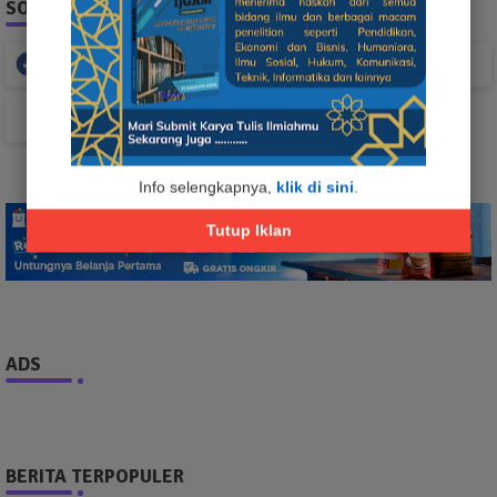
SOCIAL PLUGIN
Facebook
Whatsapp
TikTok
Info selengkapnya,
klik di sini
.
Tutup Iklan
ADS
BERITA TERPOPULER