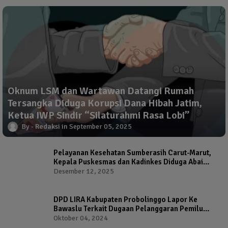
Oknum LSM dan Wartawan Datangi Rumah
Tersangka Diduga Korupsi Dana Hibah Jatim,
Ketua IWP Sindir “Silaturahmi Rasa Lobi”
Redaksi
September 05, 2025
Pelayanan Kesehatan Sumberasih Carut-Marut,
Kepala Puskesmas dan Kadinkes Diduga Abai
Warga Jadi Korban
Desember 12, 2025
DPD LIRA Kabupaten Probolinggo Lapor Ke
Bawaslu Terkait Dugaan Pelanggaran Pemilu
Oleh Salah Satu Calon Wakil Bupati Probolinggo
Oktober 04, 2024