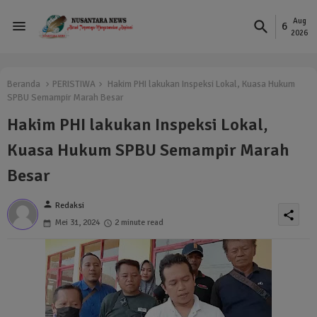
Aug
6
2026
Beranda
PERISTIWA
Hakim PHI lakukan Inspeksi Lokal, Kuasa Hukum
SPBU Semampir Marah Besar
Hakim PHI lakukan Inspeksi Lokal,
Kuasa Hukum SPBU Semampir Marah
Besar
person
Redaksi
share
Mei 31, 2024
2 minute read