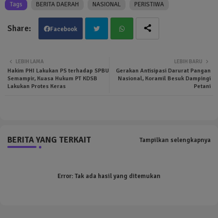
Tags
BERITA DAERAH
NASIONAL
PERISTIWA
Facebook
Twit
Wha
LEBIH LAMA
LEBIH BARU
Hakim PHI Lakukan PS terhadap SPBU
Gerakan Antisipasi Darurat Pangan
ter
tsa
Semampir, Kuasa Hukum PT KDSB
Nasional, Koramil Besuk Dampingi
Lakukan Protes Keras
Petani
pp
BERITA YANG TERKAIT
Tampilkan selengkapnya
Error:
Tak ada hasil yang ditemukan