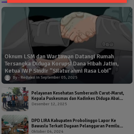
Oknum LSM dan Wartawan Datangi Rumah
Tersangka Diduga Korupsi Dana Hibah Jatim,
Ketua IWP Sindir “Silaturahmi Rasa Lobi”
Redaksi
September 05, 2025
Pelayanan Kesehatan Sumberasih Carut-Marut,
Kepala Puskesmas dan Kadinkes Diduga Abai
Warga Jadi Korban
Desember 12, 2025
DPD LIRA Kabupaten Probolinggo Lapor Ke
Bawaslu Terkait Dugaan Pelanggaran Pemilu
Oleh Salah Satu Calon Wakil Bupati Probolinggo
Oktober 04, 2024