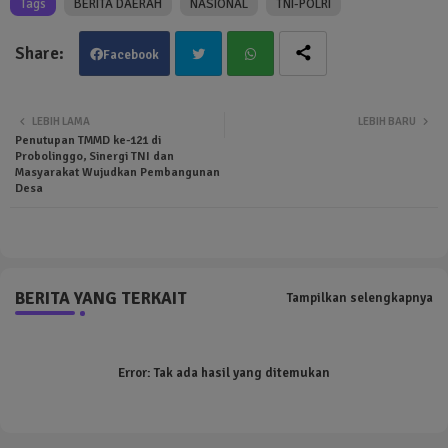
Tags
BERITA DAERAH
NASIONAL
TNI-POLRI
Facebook
Twit
Wha
LEBIH LAMA
LEBIH BARU
Penutupan TMMD ke-121 di
ter
tsa
Probolinggo, Sinergi TNI dan
Masyarakat Wujudkan Pembangunan
Desa
pp
BERITA YANG TERKAIT
Tampilkan selengkapnya
Error:
Tak ada hasil yang ditemukan