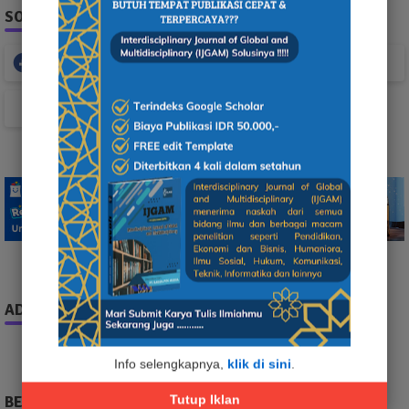
SOCIAL PLUGIN
Facebook
Whatsapp
TikTok
ADS
Info selengkapnya,
klik di sini
.
Tutup Iklan
BERITA TERPOPULER