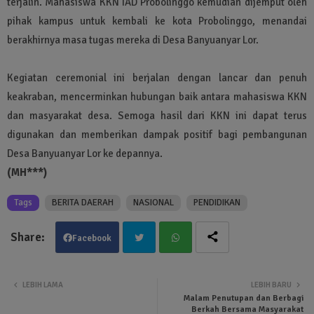
terjalin. Mahasiswa KKN IAD Probolinggo kemudian dijemput oleh
pihak kampus untuk kembali ke kota Probolinggo, menandai
berakhirnya masa tugas mereka di Desa Banyuanyar Lor.
Kegiatan ceremonial ini berjalan dengan lancar dan penuh
keakraban, mencerminkan hubungan baik antara mahasiswa KKN
dan masyarakat desa. Semoga hasil dari KKN ini dapat terus
digunakan dan memberikan dampak positif bagi pembangunan
Desa Banyuanyar Lor ke depannya.
(MH***)
Tags
BERITA DAERAH
NASIONAL
PENDIDIKAN
Facebook
Twit
Wha
LEBIH LAMA
LEBIH BARU
Malam Penutupan dan Berbagi
ter
tsa
Berkah Bersama Masyarakat