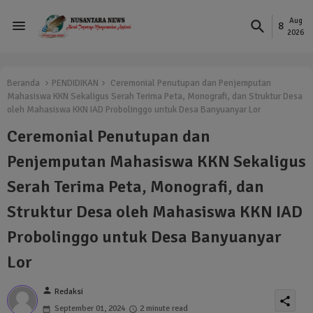
Aug
8
2026
Beranda
PENDIDIKAN
Ceremonial Penutupan dan Penjemputan
Mahasiswa KKN Sekaligus Serah Terima Peta, Monografi, dan Struktur Desa
oleh Mahasiswa KKN IAD Probolinggo untuk Desa Banyuanyar Lor
Ceremonial Penutupan dan
Penjemputan Mahasiswa KKN Sekaligus
Serah Terima Peta, Monografi, dan
Struktur Desa oleh Mahasiswa KKN IAD
Probolinggo untuk Desa Banyuanyar
Lor
person
Redaksi
share
September 01, 2024
2 minute read