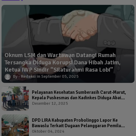
Oknum LSM dan Wartawan Datangi Rumah
Tersangka Diduga Korupsi Dana Hibah Jatim,
Ketua IWP Sindir “Silaturahmi Rasa Lobi”
Redaksi
September 05, 2025
Pelayanan Kesehatan Sumberasih Carut-Marut,
Kepala Puskesmas dan Kadinkes Diduga Abai
Warga Jadi Korban
Desember 12, 2025
DPD LIRA Kabupaten Probolinggo Lapor Ke
Bawaslu Terkait Dugaan Pelanggaran Pemilu
Oleh Salah Satu Calon Wakil Bupati Probolinggo
Oktober 04, 2024