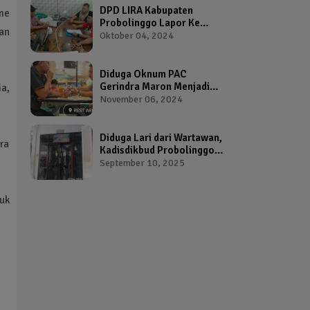
DPD LIRA Kabupaten
me
Probolinggo Lapor Ke
gan
Bawaslu Terkait Dugaan
Oktober 04, 2024
Pelanggaran Pemilu Oleh
Salah Satu Calon Wakil
Bupati Probolinggo
Diduga Oknum PAC
Gerindra Maron Menjadi
a,
Broker Proposal Dana
November 06, 2024
Hibah Provinsi Jawa Timur
Diduga Lari dari Wartawan,
ra
Kadisdikbud Probolinggo
Bikin Geram Ketua IWP
September 10, 2025
uk