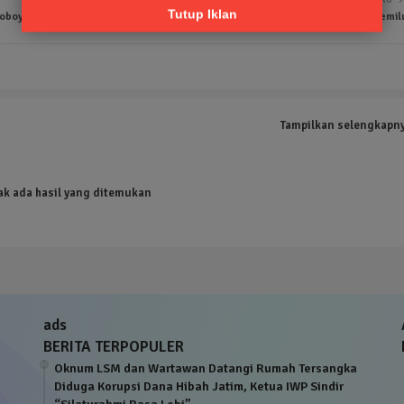
Tutup Iklan
noboyo
Pj Bupati Probolinggo Gunakan Hak Pilih dan Pantau Proses Pemil
Tampilkan selengkapn
ak ada hasil yang ditemukan
ads
BERITA TERPOPULER
Oknum LSM dan Wartawan Datangi Rumah Tersangka
Diduga Korupsi Dana Hibah Jatim, Ketua IWP Sindir