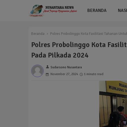
BERANDA
NAS
Beranda
Polres Probolinggo Kota Fasilitasi Tahanan Untu
Polres Probolinggo Kota Fasil
Pada Pilkada 2024
person
Sudarsono Nusantara
November 27, 2024
1 minute read