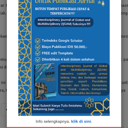
ar tanpa kendala berarti. Para tahanan telah menunjukkan antusias
entak. Di bawah pengawasan ketat, mereka mencoblos surat suara den
pkan agar dapat menjadi momen inklusif bagi seluruh rakyat Indonesi
mungutan suara ini tidak hanya memastikan hak konstitusional pa
asi demokrasi kepada mereka.
 ini menjadi salah satu bentuk upaya Polres Probolinggo Kota unt
ra, termasuk mereka yang tengah menjalani masa tahanan. Tutupnya
Info selengkapnya,
klik di sini
.
LEBIH BARU