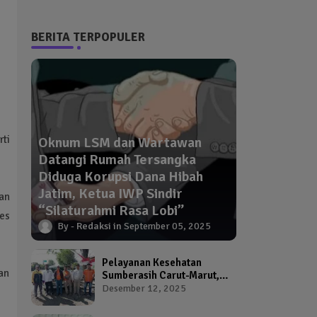
BERITA TERPOPULER
ti
Oknum LSM dan Wartawan
Datangi Rumah Tersangka
Diduga Korupsi Dana Hibah
Jatim, Ketua IWP Sindir
uan
“Silaturahmi Rasa Lobi”
es
Redaksi
September 05, 2025
Pelayanan Kesehatan
an
Sumberasih Carut-Marut,
Kepala Puskesmas dan
Desember 12, 2025
Kadinkes Diduga Abai
Warga Jadi Korban