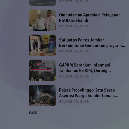
Lalu Lintas di Titik Strategis
Agustus 06, 2026
Ombudsman Apresiasi Pelayanan
RSUD Soebandi
Agustus 06, 2026
Satlantas Polres Jember
Berkomitmen Gencarkan program
'Polantas Menyapa' di Samsat dan
Agustus 06, 2026
Satpas SIM
GAPKM Serahkan Informasi
Tambahan ke KPK, Dorong
Pendalaman Dugaan TPPU dan KWI
Agustus 05, 2026
Minta Anwar Sadad Ditahan Jika
Penuhi Syarat Hukum
Polres Probolinggo Kota Serap
Aspirasi Warga Sumbertaman,
Perkuat Sinergi Jaga Keamanan
Agustus 05, 2026
Lingkungan
Ads