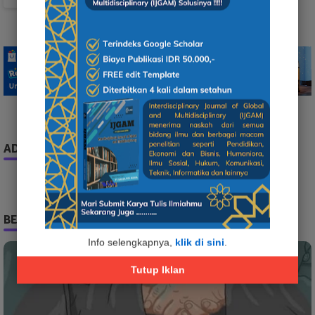
ADS
BERITA TERPOPULER
Info selengkapnya,
klik di sini
.
Tutup Iklan