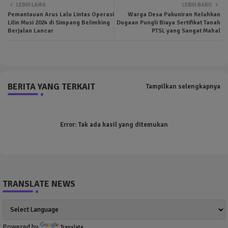
LEBIH LAMA
LEBIH BARU
Pemantauan Arus Lalu Lintas Operasi
Warga Desa Pakuniran Keluhkan
ter
tsa
Lilin Musi 2024 di Simpang Belimbing
Dugaan Pungli Biaya Sertifikat Tanah
Berjalan Lancar
PTSL yang Sangat Mahal
pp
BERITA YANG TERKAIT
Tampilkan selengkapnya
Error:
Tak ada hasil yang ditemukan
TRANSLATE NEWS
Powered by
Translate