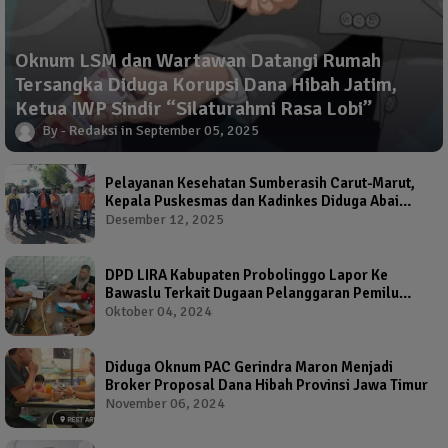
Oknum LSM dan Wartawan Datangi Rumah
Tersangka Diduga Korupsi Dana Hibah Jatim,
Ketua IWP Sindir “Silaturahmi Rasa Lobi”
Redaksi
September 05, 2025
Pelayanan Kesehatan Sumberasih Carut-Marut,
Kepala Puskesmas dan Kadinkes Diduga Abai
Warga Jadi Korban
Desember 12, 2025
DPD LIRA Kabupaten Probolinggo Lapor Ke
Bawaslu Terkait Dugaan Pelanggaran Pemilu
Oleh Salah Satu Calon Wakil Bupati Probolinggo
Oktober 04, 2024
Diduga Oknum PAC Gerindra Maron Menjadi
Broker Proposal Dana Hibah Provinsi Jawa Timur
November 06, 2024