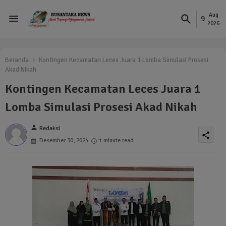
Aug
9
2026
Beranda
Kontingen Kecamatan Leces Juara 1 Lomba Simulasi Prosesi
Akad Nikah
Kontingen Kecamatan Leces Juara 1
Lomba Simulasi Prosesi Akad Nikah
person
Redaksi
share
Desember 30, 2024
1 minute read