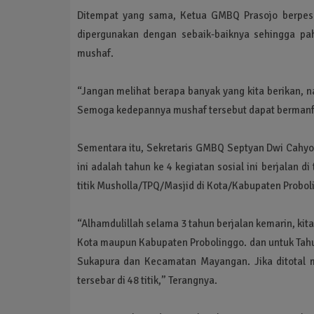
Ditempat yang sama, Ketua GMBQ Prasojo berpesa
dipergunakan dengan sebaik-baiknya sehingga pa
mushaf.
“Jangan melihat berapa banyak yang kita berikan, 
Semoga kedepannya mushaf tersebut dapat bermanfaa
Sementara itu, Sekretaris GMBQ Septyan Dwi Cahyo 
ini adalah tahun ke 4 kegiatan sosial ini berjalan d
titik Musholla/TPQ/Masjid di Kota/Kabupaten Probol
“Alhamdulillah selama 3 tahun berjalan kemarin, kita
Kota maupun Kabupaten Probolinggo. dan untuk Tahun
Sukapura dan Kecamatan Mayangan. Jika ditotal 
tersebar di 48 titik,” Terangnya.