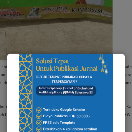
 inisiasi oleh beberapa media yang tergabung di GMBQ ini. Pasaln
an mulya sekali serta patut diacungi jempol. Menurutnya sangat jara
ni dengan alasan berbagai macam kesibukannya dalam menjalank
berita akan tetapi juga mempunyai jiwa kesosialan yang tinggi. Ka
 tim GMBQ ini,” Ujar Adhy yang baru saja terpilih menjadi Ketua RW