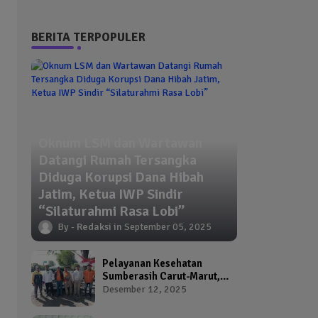
BERITA TERPOPULER
Oknum LSM dan Wartawan
Datangi Rumah Tersangka
Diduga Korupsi Dana Hibah
Jatim, Ketua IWP Sindir
“Silaturahmi Rasa Lobi”
Redaksi
September 05, 2025
Pelayanan Kesehatan
Sumberasih Carut-Marut,
Kepala Puskesmas dan
Desember 12, 2025
Kadinkes Diduga Abai
Warga Jadi Korban