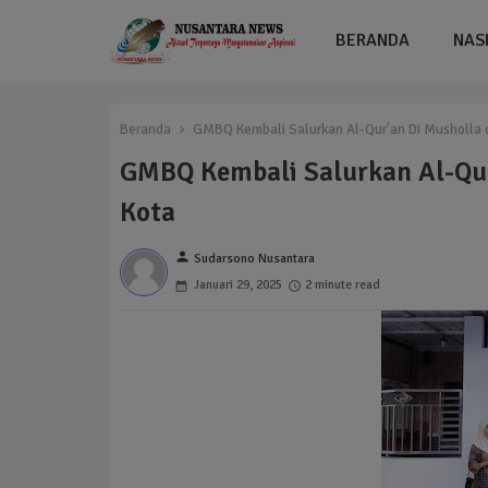
BERANDA
NAS
Beranda
GMBQ Kembali Salurkan Al-Qur'an Di Musholla 
GMBQ Kembali Salurkan Al-Qur
Kota
person
Sudarsono Nusantara
Januari 29, 2025
2 minute read