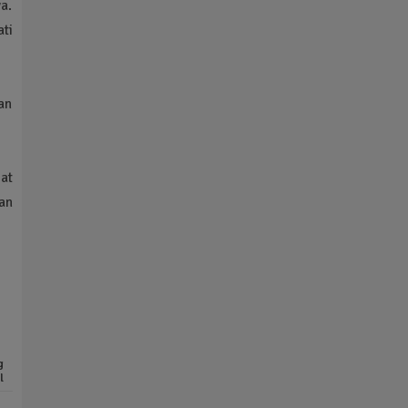
ya.
ati
an
pat
an
g
l