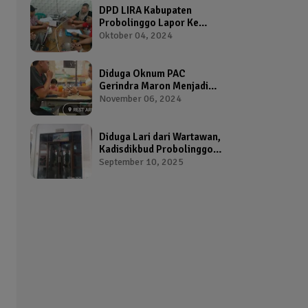
DPD LIRA Kabupaten
Probolinggo Lapor Ke
Bawaslu Terkait Dugaan
Oktober 04, 2024
Pelanggaran Pemilu Oleh
Salah Satu Calon Wakil
Bupati Probolinggo
Diduga Oknum PAC
Gerindra Maron Menjadi
Broker Proposal Dana
November 06, 2024
Hibah Provinsi Jawa Timur
Diduga Lari dari Wartawan,
Kadisdikbud Probolinggo
Bikin Geram Ketua IWP
September 10, 2025