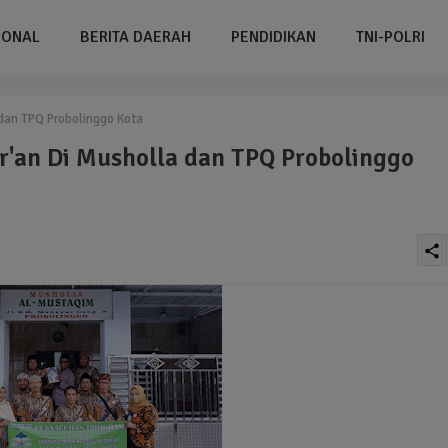
IONAL
BERITA DAERAH
PENDIDIKAN
TNI-POLRI
dan TPQ Probolinggo Kota
'an Di Musholla dan TPQ Probolinggo
share