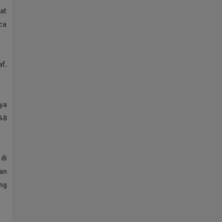
at
ca
f.
ya
 48
 di
tan
ng