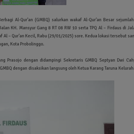
rbagi Al-Qur’an (GMBQ) salurkan wakaf Al-Qur’an Besar sejumlah
alan KH. Mansyur Gang 8 RT 08 RW 10 serta TPQ Al – Firdaus di Jal
Al – Qur’an Kecil, Rabu (29/01/2025) sore. Kedua lokasi tersebut sa
an, Kota Probolinggo.
ng Prasojo dengan didampingi Sekretaris GMBQ Septyan Dwi Cah
GMBQ dengan disaksikan langsung oleh Ketua Karang Taruna Kelurah