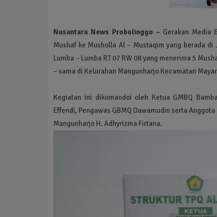
Nusantara News Probolinggo –
Gerakan Media Be
Mushaf ke Musholla Al – Mustaqim yang berada di J
Lumba – Lumba RT 07 RW 08 yang menerima 5 Mushaf 
– sama di Kelurahan Mangunharjo Kecamatan Mayang
Kegiatan ini dikomandoi oleh Ketua GMBQ Bamba
Effendi, Pengawas GBMQ Dawamudin serta Anggota 
Mangunharjo H. Adhyrizma Firtana.