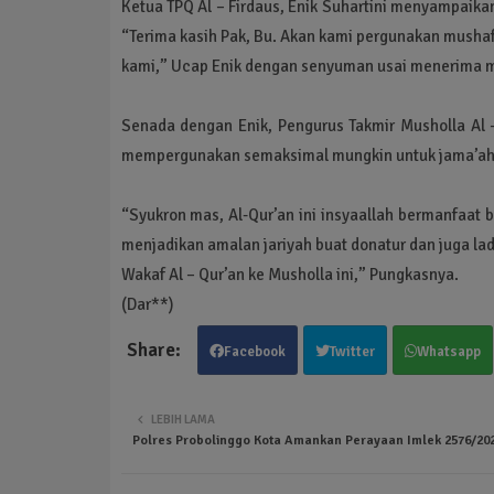
Ketua TPQ Al – Firdaus, Enik Suhartini menyampaikan
“Terima kasih Pak, Bu. Akan kami pergunakan mushaf 
kami,” Ucap Enik dengan senyuman usai menerima m
Senada dengan Enik, Pengurus Takmir Musholla Al
mempergunakan semaksimal mungkin untuk jama’ah d
“Syukron mas, Al-Qur’an ini insyaallah bermanfaat 
menjadikan amalan jariyah buat donatur dan juga l
Wakaf Al – Qur’an ke Musholla ini,” Pungkasnya.
(Dar**)
Facebook
Twitter
Whatsapp
LEBIH LAMA
Polres Probolinggo Kota Amankan Perayaan Imlek 2576/20