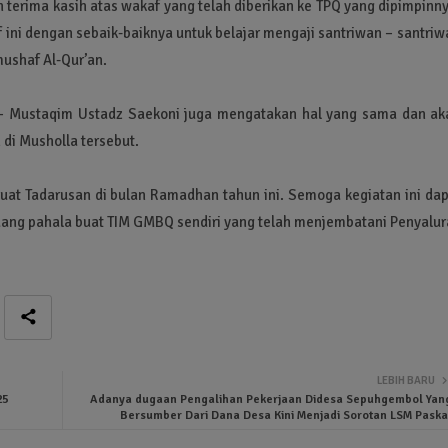
 terima kasih atas wakaf yang telah diberikan ke TPQ yang dipimpinn
ini dengan sebaik-baiknya untuk belajar mengaji santriwan – santriw
ushaf Al-Qur’an.
 – Mustaqim Ustadz Saekoni juga mengatakan hal yang sama dan ak
i Musholla tersebut.
buat Tadarusan di bulan Ramadhan tahun ini. Semoga kegiatan ini da
adang pahala buat TIM GMBQ sendiri yang telah menjembatani Penyalur
LEBIH BARU
25
Adanya dugaan Pengalihan Pekerjaan Didesa Sepuhgembol Yan
Bersumber Dari Dana Desa Kini Menjadi Sorotan LSM Paska