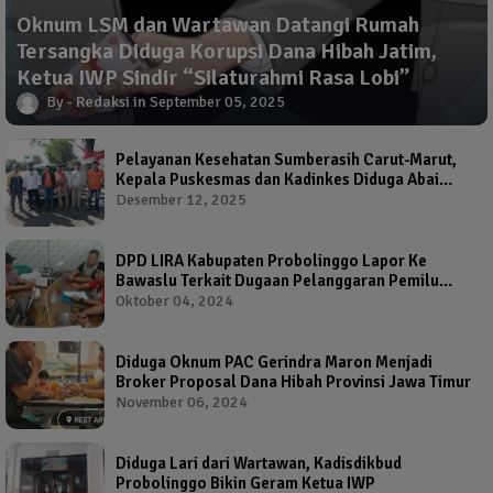
Oknum LSM dan Wartawan Datangi Rumah
Tersangka Diduga Korupsi Dana Hibah Jatim,
Ketua IWP Sindir “Silaturahmi Rasa Lobi”
Redaksi
September 05, 2025
Pelayanan Kesehatan Sumberasih Carut-Marut,
Kepala Puskesmas dan Kadinkes Diduga Abai
Warga Jadi Korban
Desember 12, 2025
DPD LIRA Kabupaten Probolinggo Lapor Ke
Bawaslu Terkait Dugaan Pelanggaran Pemilu
Oleh Salah Satu Calon Wakil Bupati Probolinggo
Oktober 04, 2024
Diduga Oknum PAC Gerindra Maron Menjadi
Broker Proposal Dana Hibah Provinsi Jawa Timur
November 06, 2024
Diduga Lari dari Wartawan, Kadisdikbud
Probolinggo Bikin Geram Ketua IWP