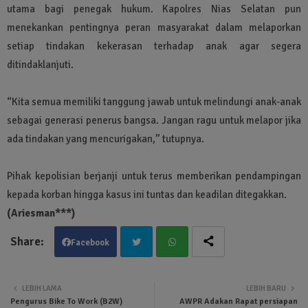
utama bagi penegak hukum. Kapolres Nias Selatan pun
menekankan pentingnya peran masyarakat dalam melaporkan
setiap tindakan kekerasan terhadap anak agar segera
ditindaklanjuti.
“Kita semua memiliki tanggung jawab untuk melindungi anak-anak
sebagai generasi penerus bangsa. Jangan ragu untuk melapor jika
ada tindakan yang mencurigakan,” tutupnya.
Pihak kepolisian berjanji untuk terus memberikan pendampingan
kepada korban hingga kasus ini tuntas dan keadilan ditegakkan.
(Ariesman***)
Facebook
Twit
Wha
LEBIH LAMA
LEBIH BARU
Pengurus Bike To Work (B2W)
AWPR Adakan Rapat persiapan
ter
tsa