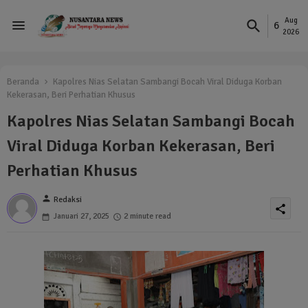
Aug
6
2026
Beranda
Kapolres Nias Selatan Sambangi Bocah Viral Diduga Korban
Kekerasan, Beri Perhatian Khusus
Kapolres Nias Selatan Sambangi Bocah
Viral Diduga Korban Kekerasan, Beri
Perhatian Khusus
person
Redaksi
share
Januari 27, 2025
2 minute read