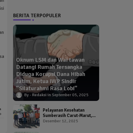
an
si
BERITA TERPOPULER
an
sa
Oknum LSM dan Wartawan
Datangi Rumah Tersangka
Diduga Korupsi Dana Hibah
Jatim, Ketua IWP Sindir
“Silaturahmi Rasa Lobi”
Redaksi
September 05, 2025
a
Pelayanan Kesehatan
o
Sumberasih Carut-Marut,
Kepala Puskesmas dan
Desember 12, 2025
Kadinkes Diduga Abai
Warga Jadi Korban