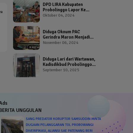
DPD LIRA Kabupaten
Probolinggo Lapor Ke
ya
Bawaslu Terkait Dugaan
Oktober 04, 2024
Pelanggaran Pemilu Oleh
Salah Satu Calon Wakil
Bupati Probolinggo
Diduga Oknum PAC
Gerindra Maron Menjadi
Broker Proposal Dana
November 06, 2024
Hibah Provinsi Jawa Timur
Diduga Lari dari Wartawan,
Kadisdikbud Probolinggo
Bikin Geram Ketua IWP
September 10, 2025
Ads
BERITA UNGGULAN
SANG PREDATOR KORUPTOR SAMSUDDIN MINTA
DUGAAN PELANGGARAN TOL PROBOWANGI
DIVERIFIKASI, ALIANSI SAE PATENANG BERI