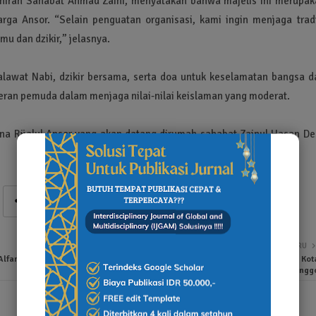
uniran Sahabat Ahmad Zaini, menyatakan bahwa majelis ini merupak
ga Ansor. “Selain penguatan organisasi, kami ingin menjaga tradi
mu dan dzikir,” jelasnya.
awat Nabi, dzikir bersama, serta doa untuk keselamatan bangsa d
 peran pemuda dalam menjaga nilai-nilai keislaman yang moderat.
a Rijalul Ansor yang akan datang dirumah sahabat Zainul Hasan De
LEBIH BARU
lfamart di
Perkuat Sinergitas, Kapolres Kunjungi Pengurus PCNU Kot
Probolingg