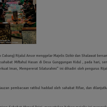
 Cabang) Rijalul Ansor menggelar Majelis Dzikir dan Shalawat bersa
sahabat Miftahul Hasan di Desa Gunggungan Kidul , pada hari, sen
at Iman, Mempererat Silaturahmi” ini dihadiri oleh pengurus Rijal
uzan pembacaan ratibul haddad oleh sahabat Rifae, dan dilanjutk