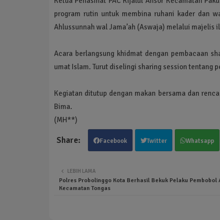
Ketua Penasihat PAC Rijalul Ansor Kecamatan Pak
program rutin untuk membina ruhani kader dan war
Ahlussunnah wal Jama’ah (Aswaja) melalui majelis il
Acara berlangsung khidmat dengan pembacaan shal
umat Islam. Turut diselingi sharing session tentang
Kegiatan ditutup dengan makan bersama dan rencan
Bima.
(MH**)
Facebook
Twitter
Whatsapp
LEBIH LAMA
Polres Probolinggo Kota Berhasil Bekuk Pelaku Pembobol A
Kecamatan Tongas