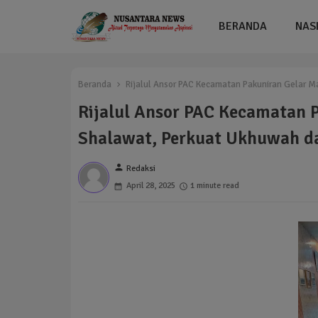
BERANDA
NAS
Beranda
Rijalul Ansor PAC Kecamatan Pakuniran Gelar Maj
Rijalul Ansor PAC Kecamatan P
Shalawat, Perkuat Ukhuwah da
person
Redaksi
April 28, 2025
1 minute read