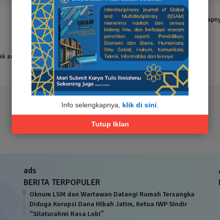
Tampilkan selengkapn
ak ada hasil yang ditemukan
Info selengkapnya,
klik di sini
.
Tutup Iklan
ads
BERITA TERPOPULER
Oknum LSM dan Wartawan Datangi Rumah Tersangka
Diduga Korupsi Dana Hibah Jatim, Ketua IWP Sindir
“Silaturahmi Rasa Lobi”