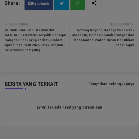
Facebook
Twit
Wha
LEBIH LAMA
LEBIH BARU
GEOMUSIKA SMK GEOMATIKA
Gotong Royong Hadapi Cuaca Tak
ter
tsa
BANDAR LAMPUNG Terpilih Sebagai
Menentu, Pemdes Sumberanyar dan
Sanggar Seni Grup Terbaik Dalam
Kecamatan Paiton Turun Bersihkan
Ajang Liga Seni 2026 SMA/SMK/MA
Lingkungan
pp
Se-provinsi Lampung
BERITA YANG TERKAIT
Tampilkan selengkapnya
Error:
Tak ada hasil yang ditemukan