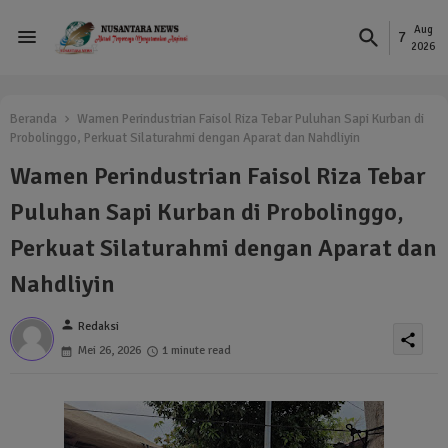
Aug
7
2026
Beranda
Wamen Perindustrian Faisol Riza Tebar Puluhan Sapi Kurban di
Probolinggo, Perkuat Silaturahmi dengan Aparat dan Nahdliyin
Wamen Perindustrian Faisol Riza Tebar
Puluhan Sapi Kurban di Probolinggo,
Perkuat Silaturahmi dengan Aparat dan
Nahdliyin
person
Redaksi
share
Mei 26, 2026
1 minute read