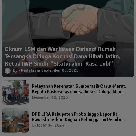
Oknum LSM dan Wartawan Datangi Rumah
Tersangka Diduga Korupsi Dana Hibah Jatim,
Ketua IWP Sindir “Silaturahmi Rasa Lobi”
Redaksi
September 05, 2025
Pelayanan Kesehatan Sumberasih Carut-Marut,
Kepala Puskesmas dan Kadinkes Diduga Abai
Warga Jadi Korban
Desember 12, 2025
DPD LIRA Kabupaten Probolinggo Lapor Ke
Bawaslu Terkait Dugaan Pelanggaran Pemilu
Oleh Salah Satu Calon Wakil Bupati Probolinggo
Oktober 04, 2024