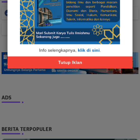
Facebook
Whatsapp
TikTok
Info selengkapnya,
klik di sini
.
Tutup Iklan
ADS
BERITA TERPOPULER