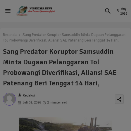
Aug
6
2026
Beranda
Sang Predator Koruptor Samsuddin Minta Dugaan Pelanggaran
Tol Probowangi Diverifikasi, Aliansi SAE Patenang Beri Tenggat 14 Hari,
Sang Predator Koruptor Samsuddin
Minta Dugaan Pelanggaran Tol
Probowangi Diverifikasi, Aliansi SAE
Patenang Beri Tenggat 14 Hari,
person
Redaksi
share
Juli 01, 2026
2 minute read