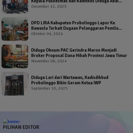
Kepala Puskesmas dan Kadinkes Diduga Abai
Warga Jadi Korban
Desember 12, 2025
DPD LIRA Kabupaten Probolinggo Lapor Ke
Bawaslu Terkait Dugaan Pelanggaran Pemilu
Oleh Salah Satu Calon Wakil Bupati Probolinggo
Oktober 04, 2024
Diduga Oknum PAC Gerindra Maron Menjadi
Broker Proposal Dana Hibah Provinsi Jawa Timur
November 06, 2024
Diduga Lari dari Wartawan, Kadisdikbud
Probolinggo Bikin Geram Ketua IWP
September 10, 2025
PILIHAN EDITOR