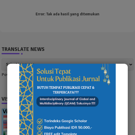
Error:
Tak ada hasil yang ditemukan
TRANSLATE NEWS
Powered by
Translate
VISITOR