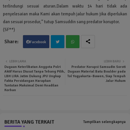
terlindungi sesuai aturan.Dalam waktu 14 hari tidak ada
penyelesaian maka Kami akan tempuh jalur hukum jika diperlukan
dan sesuai prosedur,” tutup Samsuddin sang predator koruptor.
(SF**)
Facebook
Twit
Wha
LEBIH LAMA
LEBIH BARU
Dugaan Keterlibatan Anggota Polri
Predator Korupsi Samsudin Soroti
ter
tsa
Aktif Harus Diusut Tanpa Tebang Pilih,
Dugaan Material Batu Boulder pada
LBH LIRA Jatim Dukung JPU Ungkap
Tol Yogyakarta–Bawen, Siap Tempuh
Fakta Persidangan Harapkan
Jalur Hukum
pp
Tuntutan Maksimal Demi Keadilan
Korban
BERITA YANG TERKAIT
Tampilkan selengkapnya