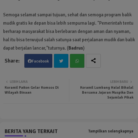
Semoga selamat sampai tujuan, sehat dan semoga program balik
mudik gratis ke depan bisa lebih sempurna lagi. "Pemerintah tentu
berharap masyarakat bisa berlebaran dengan aman dan nyaman,
hal itu bisa terwujud salah satunya saat perjalanan mudik dan balik
dapat berjalan lancar,"tuturnya. (
Badrus
)
Facebook
Twit
Wha
LEBIH LAMA
LEBIH BARU
Koramil Paiton Gelar Komsos Di
Koramil Lumbang Halal Bihalal
ter
tsa
Wilayah Binaan
Bersama Jajaran Muspika Dan
Sejumlah Pihak
pp
BERITA YANG TERKAIT
Tampilkan selengkapnya