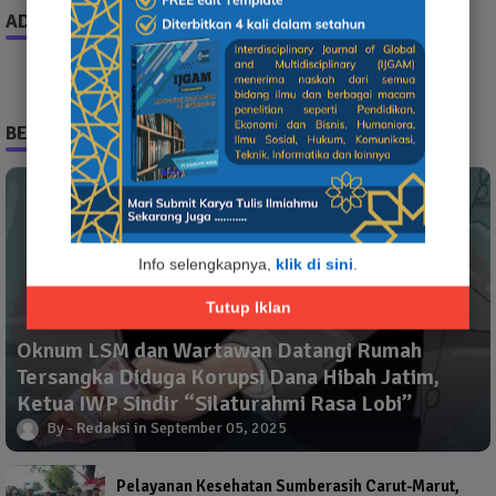
ADS
BERITA TERPOPULER
Info selengkapnya,
klik di sini
.
Tutup Iklan
Oknum LSM dan Wartawan Datangi Rumah
Tersangka Diduga Korupsi Dana Hibah Jatim,
Ketua IWP Sindir “Silaturahmi Rasa Lobi”
Redaksi
September 05, 2025
Pelayanan Kesehatan Sumberasih Carut-Marut,