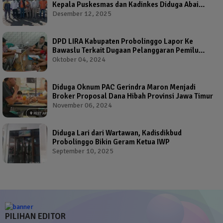
Kepala Puskesmas dan Kadinkes Diduga Abai
Warga Jadi Korban
Desember 12, 2025
DPD LIRA Kabupaten Probolinggo Lapor Ke
Bawaslu Terkait Dugaan Pelanggaran Pemilu
Oleh Salah Satu Calon Wakil Bupati Probolinggo
Oktober 04, 2024
Diduga Oknum PAC Gerindra Maron Menjadi
Broker Proposal Dana Hibah Provinsi Jawa Timur
November 06, 2024
Diduga Lari dari Wartawan, Kadisdikbud
Probolinggo Bikin Geram Ketua IWP
September 10, 2025
PILIHAN EDITOR