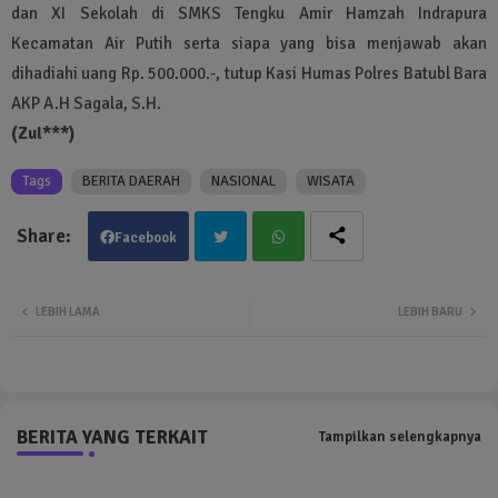
dan XI Sekolah di SMKS Tengku Amir Hamzah Indrapura
Kecamatan Air Putih serta siapa yang bisa menjawab akan
dihadiahi uang Rp. 500.000.-, tutup Kasi Humas Polres Batubl Bara
AKP A.H Sagala, S.H.
(Zul***)
Tags
BERITA DAERAH
NASIONAL
WISATA
Facebook
Twit
Wha
LEBIH LAMA
LEBIH BARU
ter
tsa
pp
BERITA YANG TERKAIT
Tampilkan selengkapnya