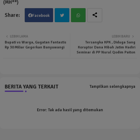
(MH**)
Facebook
Twit
Wha
LEBIH LAMA
LEBIH BARU
Bupati vs Warga, Gugatan Fantastis
Tersangka KPK , Diduga Sang
ter
tsa
Rp 30 Miliar Gegerkan Banyuwangi
Koruptor Dana Hibah Jatim Hadiri
Seminar di PP Nurul Qodim Paiton
pp
BERITA YANG TERKAIT
Tampilkan selengkapnya
Error:
Tak ada hasil yang ditemukan