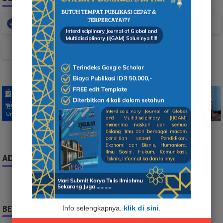
Facebook
Whatsapp
TikTok
ADS
BERITA TERPOPULER
Info selengkapnya,
klik di sini
.