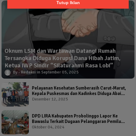
Tutup Iklan
Oknum LSM dan Wartawan Datangi Rumah
Tersangka Diduga Korupsi Dana Hibah Jatim,
Ketua IWP Sindir “Silaturahmi Rasa Lobi”
Redaksi
September 05, 2025
Pelayanan Kesehatan Sumberasih Carut-Marut,
Kepala Puskesmas dan Kadinkes Diduga Abai
Warga Jadi Korban
Desember 12, 2025
DPD LIRA Kabupaten Probolinggo Lapor Ke
Bawaslu Terkait Dugaan Pelanggaran Pemilu
Oleh Salah Satu Calon Wakil Bupati Probolinggo
Oktober 04, 2024