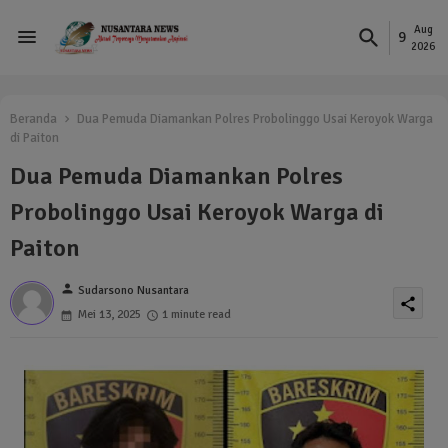
Aug
9
2026
Beranda
Dua Pemuda Diamankan Polres Probolinggo Usai Keroyok Warga
di Paiton
Dua Pemuda Diamankan Polres
Probolinggo Usai Keroyok Warga di
Paiton
person
Sudarsono Nusantara
share
Mei 13, 2025
1 minute read