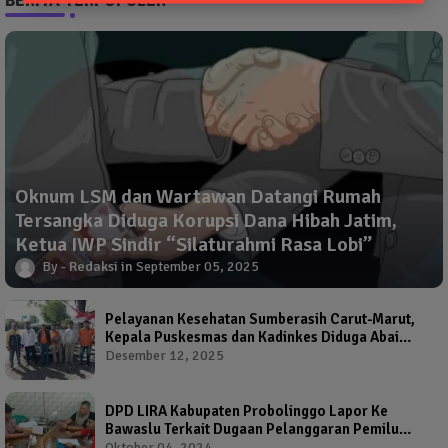
BERITA TERPOPULER
Oknum LSM dan Wartawan Datangi Rumah
Tersangka Diduga Korupsi Dana Hibah Jatim,
Ketua IWP Sindir “Silaturahmi Rasa Lobi”
Redaksi
September 05, 2025
Pelayanan Kesehatan Sumberasih Carut-Marut,
Kepala Puskesmas dan Kadinkes Diduga Abai
Warga Jadi Korban
Desember 12, 2025
DPD LIRA Kabupaten Probolinggo Lapor Ke
Bawaslu Terkait Dugaan Pelanggaran Pemilu
Oleh Salah Satu Calon Wakil Bupati Probolinggo
Oktober 04, 2024