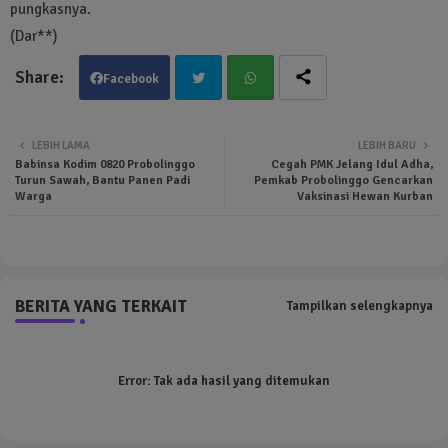
pungkasnya.
(Dar**)
Facebook
Twit
Wha
LEBIH LAMA
LEBIH BARU
Babinsa Kodim 0820 Probolinggo
Cegah PMK Jelang Idul Adha,
ter
tsa
Turun Sawah, Bantu Panen Padi
Pemkab Probolinggo Gencarkan
Warga
Vaksinasi Hewan Kurban
pp
BERITA YANG TERKAIT
Tampilkan selengkapnya
Error:
Tak ada hasil yang ditemukan