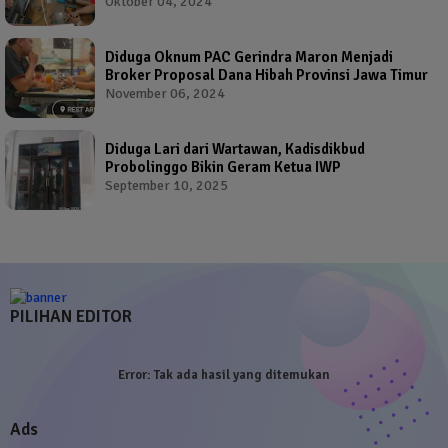
Oleh Salah Satu Calon Wakil Bupati Probolinggo
Oktober 04, 2024
Diduga Oknum PAC Gerindra Maron Menjadi
Broker Proposal Dana Hibah Provinsi Jawa Timur
November 06, 2024
Diduga Lari dari Wartawan, Kadisdikbud
Probolinggo Bikin Geram Ketua IWP
September 10, 2025
PILIHAN EDITOR
Error:
Tak ada hasil yang ditemukan
Ads