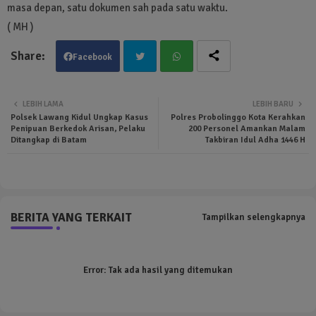
masa depan, satu dokumen sah pada satu waktu.
( MH )
Facebook
Twit
Wha
LEBIH LAMA
LEBIH BARU
Polsek Lawang Kidul Ungkap Kasus
Polres Probolinggo Kota Kerahkan
ter
tsa
Penipuan Berkedok Arisan, Pelaku
200 Personel Amankan Malam
Ditangkap di Batam
Takbiran Idul Adha 1446 H
pp
BERITA YANG TERKAIT
Tampilkan selengkapnya
Error:
Tak ada hasil yang ditemukan