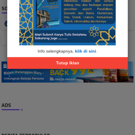
SOCIAL PLUGIN
Facebook
Whatsapp
TikTok
Info selengkapnya,
klik di sini
.
Tutup Iklan
ADS