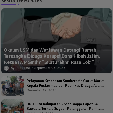
BERITA TERPOPULER
Oknum LSM dan Wartawan Datangi Rumah
Tersangka Diduga Korupsi Dana Hibah Jatim,
Ketua IWP Sindir “Silaturahmi Rasa Lobi”
Redaksi
September 05, 2025
Pelayanan Kesehatan Sumberasih Carut-Marut,
Kepala Puskesmas dan Kadinkes Diduga Abai
Warga Jadi Korban
Desember 12, 2025
DPD LIRA Kabupaten Probolinggo Lapor Ke
Bawaslu Terkait Dugaan Pelanggaran Pemilu