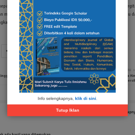
i kepada masyarakat tentang bahaya narkotika. Ia mendorong sinergit
 dan masyarakat, dalam rangka mendukung sistem interdiksi terpadu 
ngkasnya.
LEBIH BARU
linggo,
TNI dan Warga Wonosejo Kompak Gelar Kerja Bakti, Jalan Desa Kin
Lebih Rapi dan Bersi
Info selengkapnya,
klik di sini
.
Tutup Iklan
Tampilkan selengkapn
ak ada hasil yang ditemukan