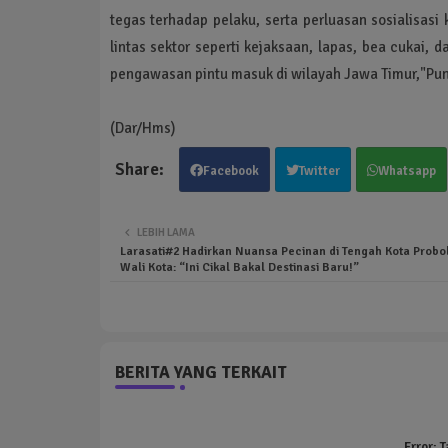
tegas terhadap pelaku, serta perluasan sosialisas
lintas sektor seperti kejaksaan, lapas, bea cukai,
pengawasan pintu masuk di wilayah Jawa Timur,"Pu
(Dar/Hms)
Facebook
Twitter
Whatsapp
LEBIH LAMA
Larasati#2 Hadirkan Nuansa Pecinan di Tengah Kota Probo
Wali Kota: “Ini Cikal Bakal Destinasi Baru!”
BERITA YANG TERKAIT
Error:
T