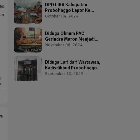
DPD LIRA Kabupaten
as
Probolinggo Lapor Ke
dan
Bawaslu Terkait Dugaan
Oktober 04, 2024
Pelanggaran Pemilu Oleh
Salah Satu Calon Wakil
Bupati Probolinggo
Diduga Oknum PAC
Gerindra Maron Menjadi
Broker Proposal Dana
November 06, 2024
Hibah Provinsi Jawa Timur
Diduga Lari dari Wartawan,
Kadisdikbud Probolinggo
Bikin Geram Ketua IWP
September 10, 2025
i
h
ya