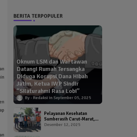
BERITA TERPOPULER
Oknum LSM dan Wartawan
Datangi Rumah Tersangka
kan
Diduga Korupsi Dana Hibah
in
Jatim, Ketua IWP Sindir
“Silaturahmi Rasa Lobi”
Redaksi
September 05, 2025
en
ap
Pelayanan Kesehatan
Sumberasih Carut-Marut,
Kepala Puskesmas dan
Desember 12, 2025
Kadinkes Diduga Abai
an
Warga Jadi Korban