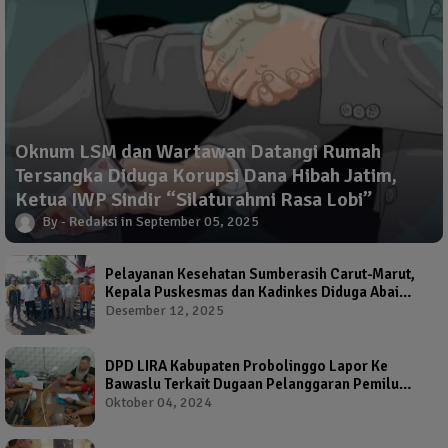
Oknum LSM dan Wartawan Datangi Rumah
Tersangka Diduga Korupsi Dana Hibah Jatim,
Ketua IWP Sindir “Silaturahmi Rasa Lobi”
Redaksi
September 05, 2025
Pelayanan Kesehatan Sumberasih Carut-Marut,
Kepala Puskesmas dan Kadinkes Diduga Abai
Warga Jadi Korban
Desember 12, 2025
DPD LIRA Kabupaten Probolinggo Lapor Ke
Bawaslu Terkait Dugaan Pelanggaran Pemilu
Oleh Salah Satu Calon Wakil Bupati Probolinggo
Oktober 04, 2024