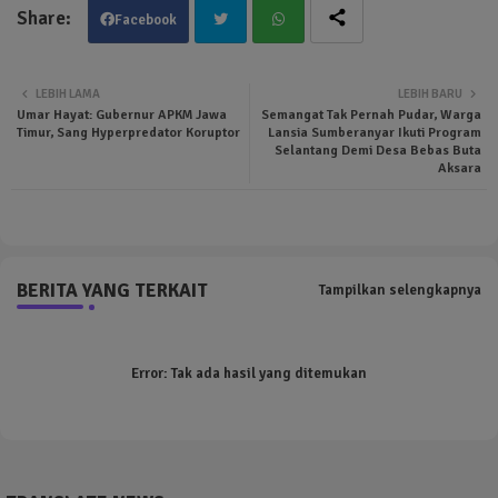
Facebook
Twit
Wha
LEBIH LAMA
LEBIH BARU
Umar Hayat: Gubernur APKM Jawa
Semangat Tak Pernah Pudar, Warga
ter
tsa
Timur, Sang Hyperpredator Koruptor
Lansia Sumberanyar Ikuti Program
Selantang Demi Desa Bebas Buta
Aksara
pp
BERITA YANG TERKAIT
Tampilkan selengkapnya
Error:
Tak ada hasil yang ditemukan