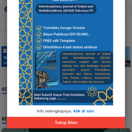
Facebook
Whatsapp
TikTok
ADS
Info selengkapnya,
klik di sini
.
BERITA TERPOPULER
Tutup Iklan