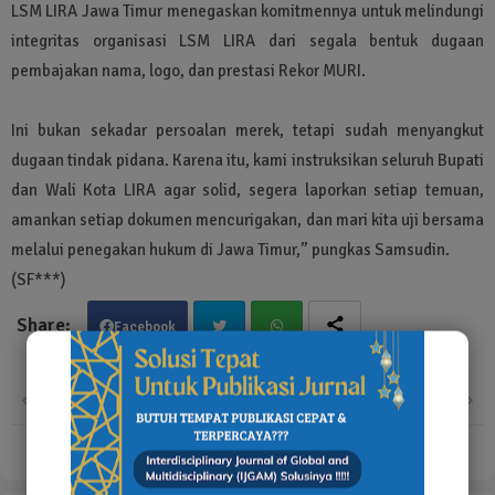
LSM LIRA Jawa Timur menegaskan komitmennya untuk melindungi
integritas organisasi LSM LIRA dari segala bentuk dugaan
pembajakan nama, logo, dan prestasi Rekor MURI.
Ini bukan sekadar persoalan merek, tetapi sudah menyangkut
dugaan tindak pidana. Karena itu, kami instruksikan seluruh Bupati
dan Wali Kota LIRA agar solid, segera laporkan setiap temuan,
amankan setiap dokumen mencurigakan, dan mari kita uji bersama
melalui penegakan hukum di Jawa Timur,” pungkas Samsudin.
(SF***)
Facebook
Twit
Wha
LEBIH LAMA
LEBIH BARU
ter
tsa
pp