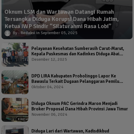
Oknum LSM dan Wartawan Datangi Rumah
Tersangka Diduga Korupsi Dana Hibah Jatim,
Ketua IWP Sindir “Silaturahmi Rasa Lobi”
Redaksi
September 05, 2025
Pelayanan Kesehatan Sumberasih Carut-Marut,
Kepala Puskesmas dan Kadinkes Diduga Abai
Warga Jadi Korban
Desember 12, 2025
DPD LIRA Kabupaten Probolinggo Lapor Ke
Bawaslu Terkait Dugaan Pelanggaran Pemilu
Oleh Salah Satu Calon Wakil Bupati Probolinggo
Oktober 04, 2024
Diduga Oknum PAC Gerindra Maron Menjadi
Broker Proposal Dana Hibah Provinsi Jawa Timur
November 06, 2024
Diduga Lari dari Wartawan, Kadisdikbud