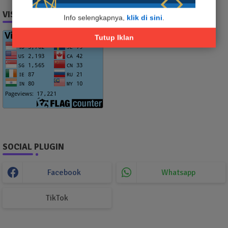
VISITOR
Info selengkapnya,
klik di sini
.
Tutup Iklan
SOCIAL PLUGIN
Facebook
Whatsapp
TikTok