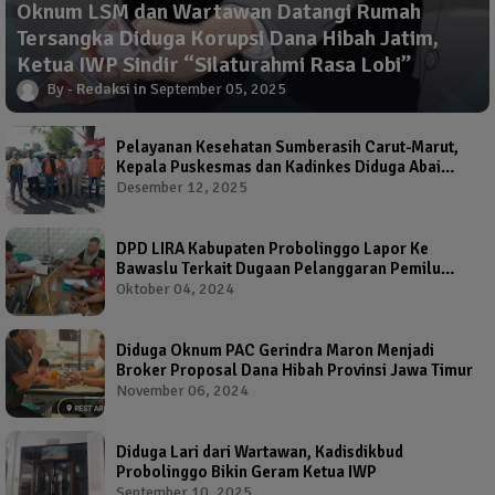
Oknum LSM dan Wartawan Datangi Rumah
Tersangka Diduga Korupsi Dana Hibah Jatim,
Ketua IWP Sindir “Silaturahmi Rasa Lobi”
Redaksi
September 05, 2025
Pelayanan Kesehatan Sumberasih Carut-Marut,
Kepala Puskesmas dan Kadinkes Diduga Abai
Warga Jadi Korban
Desember 12, 2025
DPD LIRA Kabupaten Probolinggo Lapor Ke
Bawaslu Terkait Dugaan Pelanggaran Pemilu
Oleh Salah Satu Calon Wakil Bupati Probolinggo
Oktober 04, 2024
Diduga Oknum PAC Gerindra Maron Menjadi
Broker Proposal Dana Hibah Provinsi Jawa Timur
November 06, 2024
Diduga Lari dari Wartawan, Kadisdikbud
Probolinggo Bikin Geram Ketua IWP
September 10, 2025