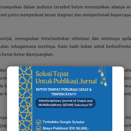
sampaikan dalam audiensi tersebut belum menunjukkan adanya ar
resmi justru memperkuat kesan stagnasi dan memperlemah kepercaya
rrijal, menegaskan Keterlambatan informasi dan minimnya upda
alan sebagaimana mestinya. Kami hadir bukan untuk berkonfrontas
n benar-benar diperjuangkan.
m, dan HAM BEM UMM bersama jajaran Dirjen Aksi menegaskan bah
la minim transparansi, maka BEM UMM siap menggelar aksi demonstra
da kejelasan, ketegasan, dan transparansi dari Polda Jawa Timur, m
 keadilan bagi almarhumah. Pernyataan ini merupakan bentuk kontr
rakat untuk mengawal kasus secara objektif dan terukur, tid
njaga empati dan kehati-hatian dalam mengomentari peristiwa sensiti