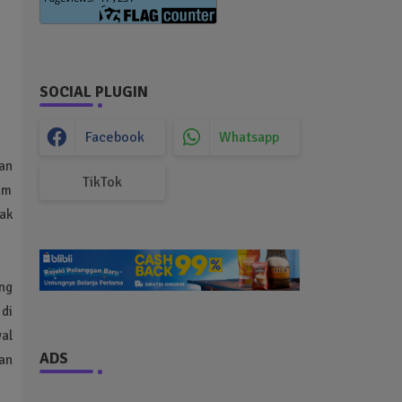
SOCIAL PLUGIN
Facebook
Whatsapp
an
TikTok
um
ak
ng
di
al
ADS
an