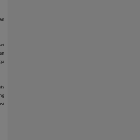
an
wi
an
ga
is
ng
si