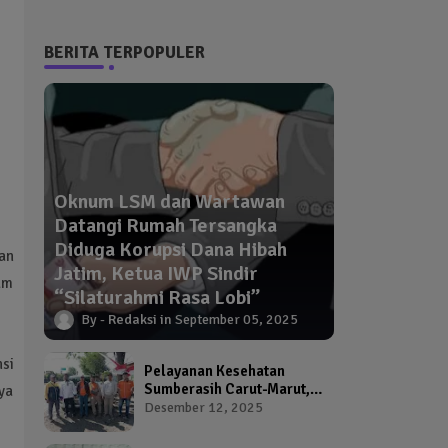
BERITA TERPOPULER
Oknum LSM dan Wartawan
Datangi Rumah Tersangka
Diduga Korupsi Dana Hibah
an
Jatim, Ketua IWP Sindir
um
“Silaturahmi Rasa Lobi”
Redaksi
September 05, 2025
si
Pelayanan Kesehatan
Sumberasih Carut-Marut,
ya
Kepala Puskesmas dan
Desember 12, 2025
Kadinkes Diduga Abai
Warga Jadi Korban