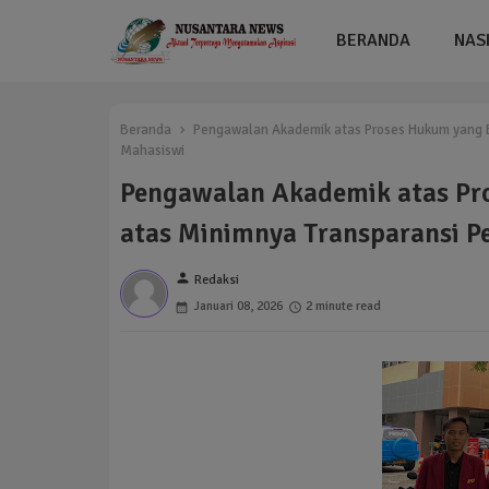
BERANDA
NAS
Beranda
Pengawalan Akademik atas Proses Hukum yang 
Mahasiswi
Pengawalan Akademik atas P
atas Minimnya Transparansi 
person
Redaksi
Januari 08, 2026
2 minute read