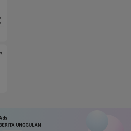
n
n
ya
Ads
BERITA UNGGULAN