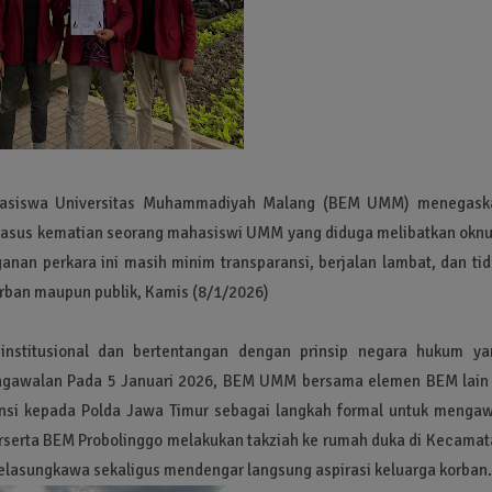
hasiswa Universitas Muhammadiyah Malang (BEM UMM) menegask
kasus kematian seorang mahasiswi UMM yang diduga melibatkan okn
an perkara ini masih minim transparansi, berjalan lambat, dan tid
rban maupun publik, Kamis (8/1/2026)
 institusional dan bertentangan dengan prinsip negara hukum ya
engawalan Pada 5 Januari 2026, BEM UMM bersama elemen BEM lain 
si kepada Polda Jawa Timur sebagai langkah formal untuk mengaw
rserta BEM Probolinggo melakukan takziah ke rumah duka di Kecamat
elasungkawa sekaligus mendengar langsung aspirasi keluarga korban.