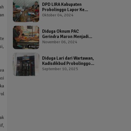
DPD LIRA Kabupaten
ah
Probolinggo Lapor Ke
an
Bawaslu Terkait Dugaan
Oktober 04, 2024
Pelanggaran Pemilu Oleh
Salah Satu Calon Wakil
Bupati Probolinggo
Diduga Oknum PAC
Gerindra Maron Menjadi
te
Broker Proposal Dana
November 06, 2024
i,
Hibah Provinsi Jawa Timur
Diduga Lari dari Wartawan,
Kadisdikbud Probolinggo
Bikin Geram Ketua IWP
September 10, 2025
wa
si
aka
ol
ak
f,