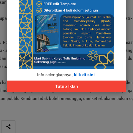
sana duka.
pakan tanggung jawab moral komunitas akademik untuk memastik
 Polda Jawa Timur harus mengusut tuntas kasus kematian mahasis
 akuntabilitas. Polda Jawa Timur wajib memberikan perkembang
dan publik. Proses etik dan pidana terhadap oknum aparat yang didu
sesuai prosedur hukum.
Info selengkapnya,
klik di sini
.
sus ini bukan tindakan emosional, tetapi bentuk komitmen akadem
Tutup Iklan
elindungi warganya. Minimnya transparansi hanya akan memperpanja
n publik. Keadilan tidak boleh menunggu, dan keterbukaan bukan op